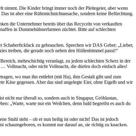
 nimmt. Die Kinder bringt immer noch der Pleitegeier, aber wenn
. Das ist aber eine Rührmichnichtansache, sondern keine Befürchtung.
 denken die Unternehmer bereits über das Recyceln von verkauften
naffen in Dummehühnerfarmen züchtet. Bitte auf schlechten
lerlei Schaberfickfack zu gebrauchen. Sprechen wir DAS Gebet: „Lieber,
ezies treiben, die gerade noch neben den Höllenhimmel passt!“
Bereich, mehrschichtig veranlagt, zu jedem schlechten Scherz in der
 … Vollmacht, oder nicht Vollmacht, die dürfen doch einfach alles!
tragen, wo man ihn entlehrt (mit Ha), ihm Gestalt gibt und zum
tete Käse gegessen. Aber das sind ungelegte Eier, ohne Eigelb und wir
st nicht nur überall so, sondern auch in Singapur, Gröhlastan,
en: „Warte, warte nur ein Weilchen, denn bald begreifst es auch du
uhl steht – ob er nun heilig ist oder nicht! Das ist jedoch
 ist schaumgeboren, es kommt nur darauf an, sie richtig zu knacken.