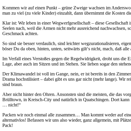
Kommen wir auf einen Punkt – grüne Zweige wachsen im Anderswo, ab
man zu viel (zu viele Kinder) einzahlt, dann übernimmt die Kosten d
Klar ist: Wir leben in einer Wegwerfgesellschaft – diese Gesellschaft
Seelen nach, weil die Armen nicht mehr ausreichend nachwachsen, s
Geschmack achten.
So sind sie besser verdaulich, sind leichter wegzurationalisieren, ei
böser Du da oben, hinten, unten, seitwärts gilt‘s nicht, mach, daß a
Im Verfall eines Verstoßes gegen die Regelwidrigkeit, droht uns die 
Lage, aber auch im Sitzen und im Stehen. Sie lieben sogar den stehend
Der Klimawandel ist voll im Gange, nein, er ist bereits in den Zimm
Drama hochstilisiert – dabei gibt es uns gar nicht (mehr lange). Wir 
sind braun.
Aber nicht hinter den Ohren. Ansonsten sind die meisten, die das vorg
Brülltown, in Kreisch-City und natürlich in Quatschingen. Dort kann
… nicht!“
Packen wir noch einmal alle zusammen… Man kommt weder auf einen Zw
alternativlos! Befassen wir uns also wieder, ganz allgemein, mit Plät
Pack!