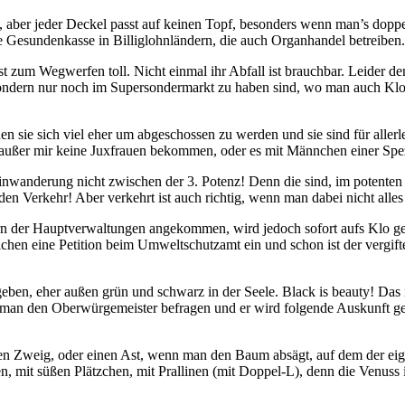
er jeder Deckel passt auf keinen Topf, besonders wenn man’s doppelt
ie Gesundenkasse in Billiglohnländern, die auch Organhandel betreiben
 ist zum Wegwerfen toll. Nicht einmal ihr Abfall ist brauchbar. Leider
ondern nur noch im Supersondermarkt zu haben sind, wo man auch Klo
genen sie sich viel eher um abgeschossen zu werden und sie sind für al
lle außer mir keine Juxfrauen bekommen, oder es mit Männchen einer Sp
Einwanderung nicht zwischen der 3. Potenz! Denn die sind, im potenten 
en Verkehr! Aber verkehrt ist auch richtig, wenn man dabei nicht alles
ern der Hauptverwaltungen angekommen, wird jedoch sofort aufs Klo ge
reichen eine Petition beim Umweltschutzamt ein und schon ist der vergif
eben, eher außen grün und schwarz in der Seele. Black is beauty! Das i
 man den Oberwürgemeister befragen und er wird folgende Auskunft geb
eig, oder einen Ast, wenn man den Baum absägt, auf dem der eigene St
zen, mit süßen Plätzchen, mit Prallinen (mit Doppel-L), denn die Venuss