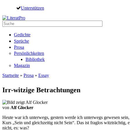
Direkt zum Inhalt
Unterstützen
Suche
Suchformular
Gedichte
Sprüche
Prosa
Persönlichkeiten
Bibliothek
Magazin
Startseite
»
Prosa
»
Essay
Sie sind hier
Irr-witzige Betrachtungen
von
Alf Glocker
Heute war ich unterwegs, gestern werde ich unterwegs gewesen sein, ü
Kurs „Sein und gleichzeitig nicht Sein“. Das ist fraglos witzträchtig,
nicht, es: was?