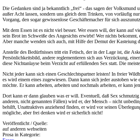
Die Gedanken sind ja bekanntlich „frei“ - das sagen der Volksmund 
außer Acht lassen, sondern uns gleich dem Trinken, von vorläufig nur 
Vorgang, den sogar gewissenlose Geschäftemacher für sich auszunut
Mit dem Essen ist es nicht viel besser. Wer essen will, der kann auf v
sein Brot im Schweiße des Angesichts erwirbt! Wer nichts bekommt, d
Aber manche wenden sich auch, mit Hilfe der Demut der Kasteiung du
Anstelle des Bedürfnisses tritt ein Fetisch, der in der Lage ist, di
Persönlichkeitsbild, andere reglementieren sich aus Verzückung, eine
diese Nichtanlayse beim Verzicht auf erfüllenden Sex statt. Die meis
Nicht jeder kann sich einen Geschlechtspartner leisten! In freier Wild
es wird einem eines zugewiesen. Dann kann sich jeder austoben wie e
möchte. Er kann arbeiten, arbeiten und nochmals arbeiten, er kann jem
Dort kann er dann glauben was er will. Eventuell, daß Sex schmutzig is
anderen, nicht genannten Fällen) wird er, der Mensch – nicht unbeding
behilft, Unattraktives anziehend finden, er wird vor seinen Überlegun
mögliche, aber frei denken wird er sicherlich nicht!
Veröffentlicht / Quelle:
auf anderen webseiten
Prosa in Kategorie: