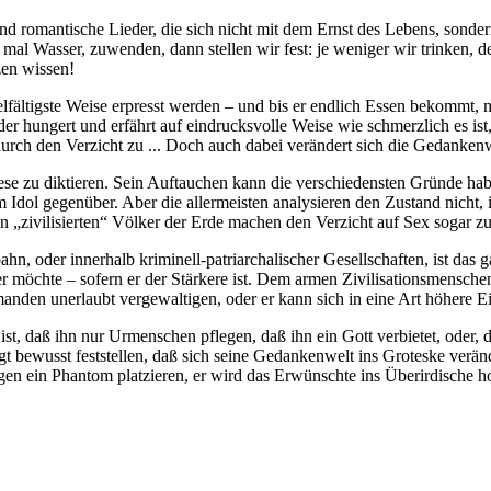
und romantische Lieder, die sich nicht mit dem Ernst des Lebens, son
mal Wasser, zuwenden, dann stellen wir fest: je weniger wir trinken, d
zen wissen!
ielfältigste Weise erpresst werden – und bis er endlich Essen bekommt, m
er hungert und erfährt auf eindrucksvolle Weise wie schmerzlich es is
rch den Verzicht zu ... Doch auch dabei verändert sich die Gedankenw
e Askese zu diktieren. Sein Auftauchen kann die verschiedensten Gründe
m Idol gegenüber. Aber die allermeisten analysieren den Zustand nicht,
ten „zivilisierten“ Völker der Erde machen den Verzicht auf Sex sogar
bahn, oder innerhalb kriminell-patriarchalischer Gesellschaften, ist das
r möchte – sofern er der Stärkere ist. Dem armen Zivilisationsmensche
anden unerlaubt vergewaltigen, oder er kann sich in eine Art höhere Ein
t, daß ihn nur Urmenschen pflegen, daß ihn ein Gott verbietet, oder, da
t bewusst feststellen, daß sich seine Gedankenwelt ins Groteske verände
gen ein Phantom platzieren, er wird das Erwünschte ins Überirdische hoc