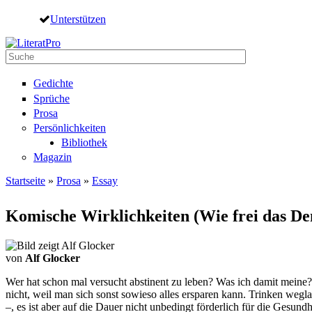
Direkt zum Inhalt
Unterstützen
Suche
Suchformular
Gedichte
Sprüche
Prosa
Persönlichkeiten
Bibliothek
Magazin
Startseite
»
Prosa
»
Essay
Sie sind hier
Komische Wirklichkeiten (Wie frei das Den
von
Alf Glocker
Wer hat schon mal versucht abstinent zu leben? Was ich damit meine?
nicht, weil man sich sonst sowieso alles ersparen kann. Trinken wegla
–, es ist aber auf die Dauer nicht unbedingt förderlich für die Gesun