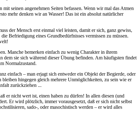
dern mit seinen angenehmen Seiten befassen. Wenn wir mal das Atmen
esto mehr denken wir an Wasser! Das ist ein absolut natürlicher
uss der Mensch erst einmal viel leisten, damit er sich, ganz gewiss,
t, die Befriedigung eines Grundbedürfnisses vermissen zu müssen.
elt!
 haben. Manche bemerken einfach zu wenig Charakter in ihrem
 in dem sie sich während dieser Übung befinden. Am häufigsten findet
 zum Normalzustand.
 ganz einfach – man erjagt sich entweder ein Objekt der Begierde, oder
n bleiben hingegen gleich mehrere Unmöglichkeiten, zu sein wie er
falt zurückziehen ...
ß er nicht wert ist, einen haben zu dürfen! In allen diesen (und
rt. Er wird plötzlich, immer vorausgesetzt, daß er sich nicht selbst
hstilisieren, sado-, oder masochistisch werden – er wird alles