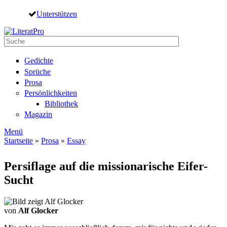
Direkt zum Inhalt
Unterstützen
Suche
Suchformular
Gedichte
Sprüche
Prosa
Persönlichkeiten
Bibliothek
Magazin
Menü
Startseite
»
Prosa
»
Essay
Sie sind hier
Persiflage auf die missionarische Eifer-
Sucht
von
Alf Glocker