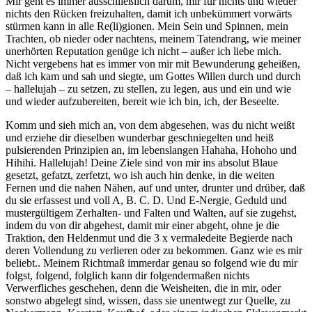
Mir geht es immer ausschließlich darum, mir für nichts und wieder
nichts den Rücken freizuhalten, damit ich unbekümmert vorwärts
stürmen kann in alle Re(li)gionen. Mein Sein und Spinnen, mein
Trachten, ob nieder oder nachtens, meinem Tatendrang, wie meiner
unerhörten Reputation genüge ich nicht – außer ich liebe mich.
Nicht vergebens hat es immer von mir mit Bewunderung geheißen,
daß ich kam und sah und siegte, um Gottes Willen durch und durch
– hallelujah – zu setzen, zu stellen, zu legen, aus und ein und wie
und wieder aufzubereiten, bereit wie ich bin, ich, der Beseelte.
Komm und sieh mich an, von dem abgesehen, was du nicht weißt
und erziehe dir dieselben wunderbar geschniegelten und heiß
pulsierenden Prinzipien an, im lebenslangen Hahaha, Hohoho und
Hihihi. Hallelujah! Deine Ziele sind von mir ins absolut Blaue
gesetzt, gefatzt, zerfetzt, wo ish auch hin denke, in die weiten
Fernen und die nahen Nähen, auf und unter, drunter und drüber, daß
du sie erfassest und voll A, B. C. D. Und E-Nergie, Geduld und
mustergültigem Zerhalten- und Falten und Walten, auf sie zugehst,
indem du von dir abgehest, damit mir einer abgeht, ohne je die
Traktion, den Heldenmut und die 3 x vermaledeite Begierde nach
deren Vollendung zu verlieren oder zu bekommen. Ganz wie es mir
beliebt.. Meinem Richtmaß immerdar genau so folgend wie du mir
folgst, folgend, folglich kann dir folgendermaßen nichts
Verwerfliches geschehen, denn die Weisheiten, die in mir, oder
sonstwo abgelegt sind, wissen, dass sie unentwegt zur Quelle, zu