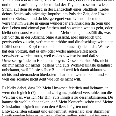
und du bist auf dem gerechten Pfad der Tugend, so schmal wie ein
Strich, auf dem du gehst, in der Landschaft eines Stadtteils. Liebe
deines Schicksals prächtige Impulse, am Puls der Zeit, der Unzeit
und der Steinzeit und du bist gesegnet vom Unendlichen und
verregnet im Geiste in einem wunderbar ereignislosen da Sein und
dort Leben und einmal gar Sterben und so weiter, wenn's geht, oder
bleibt oder sonst was mit uns treibt. Mehr denn je missfällt dir, was
Ich vor dir, in der Absicht, ohne Aussicht, aber unredlich und
gewissenlos zu sein, verbreitere, erhöhe und dir abschlage wie einen
Löffel oder den Kopf (den du eh nicht brauchst), denn das Wahre
hat den Vorzug, daß es ent- oder weder angezweifelt noch
verwässert werden muss, weil es das sowieso ist und daß seine
Unwesensgründe im Endlichen liegen. Diese aber sind Mir, nicht
dir, mir nichts dir nichts, bestens und aufs Wohlgefälligste gefälligst
unbekannt, weil Ich sie selber Bin und weil Ich damit akkurat von
nichts und niemandem überboten – harharr - werden kann und soll,
weil das solange nicht geht wie Ich es nicht will.
Es bleibt dabei, dass Ich Mein Unwesen feierlich und lichtarm, in
wem doch gleich (?), lieb und zart ganz prahlend verstrahle, um die
Welt für das, was Ich Mir Bin, aufs Innigste zu desensibilisieren. Du
kannst dir wohl nicht denken, daß Mein Konterfei schön und Meine
Seinskulturlosigkeit nur von den Allerschrägsten und
Entwackeltsten erkannt und eingemittet, außerhalb aller stimmiger
Logik werden können, müssen, dürfen, sollen, wird und ich muss