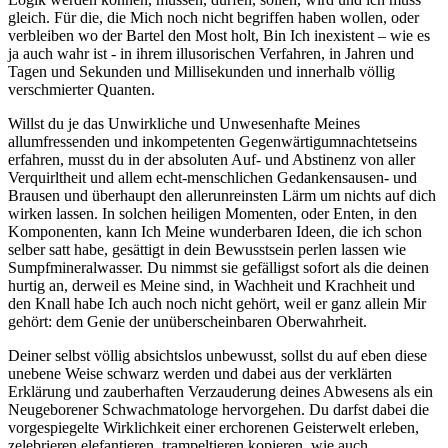
gleich. Für die, die Mich noch nicht begriffen haben wollen, oder
verbleiben wo der Bartel den Most holt, Bin Ich inexistent – wie es
ja auch wahr ist - in ihrem illusorischen Verfahren, in Jahren und
Tagen und Sekunden und Millisekunden und innerhalb völlig
verschmierter Quanten.
Willst du je das Unwirkliche und Unwesenhafte Meines
allumfressenden und inkompetenten Gegenwärtigumnachtetseins
erfahren, musst du in der absoluten Auf- und Abstinenz von aller
Verquirltheit und allem echt-menschlichen Gedankensausen- und
Brausen und überhaupt den allerunreinsten Lärm um nichts auf dich
wirken lassen. In solchen heiligen Momenten, oder Enten, in den
Komponenten, kann Ich Meine wunderbaren Ideen, die ich schon
selber satt habe, gesättigt in dein Bewusstsein perlen lassen wie
Sumpfmineralwasser. Du nimmst sie gefälligst sofort als die deinen
hurtig an, derweil es Meine sind, in Wachheit und Krachheit und
den Knall habe Ich auch noch nicht gehört, weil er ganz allein Mir
gehört: dem Genie der unüberscheinbaren Oberwahrheit.
Deiner selbst völlig absichtslos unbewusst, sollst du auf eben diese
unebene Weise schwarz werden und dabei aus der verklärten
Erklärung und zauberhaften Verzauderung deines Abwesens als ein
Neugeborener Schwachmatologe hervorgehen. Du darfst dabei die
vorgespiegelte Wirklichkeit einer erchorenen Geisterwelt erleben,
zelebrieren elefantieren, trampeltieren kopieren, wie auch