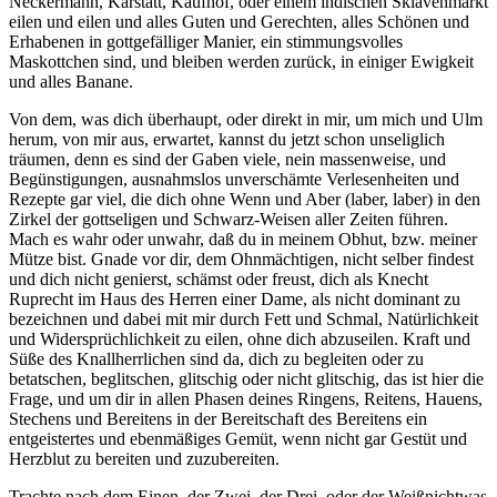
Neckermann, Karstatt, Kaufhof, oder einem indischen Sklavenmarkt
eilen und eilen und alles Guten und Gerechten, alles Schönen und
Erhabenen in gottgefälliger Manier, ein stimmungsvolles
Maskottchen sind, und bleiben werden zurück, in einiger Ewigkeit
und alles Banane.
Von dem, was dich überhaupt, oder direkt in mir, um mich und Ulm
herum, von mir aus, erwartet, kannst du jetzt schon unseliglich
träumen, denn es sind der Gaben viele, nein massenweise, und
Begünstigungen, ausnahmslos unverschämte Verlesenheiten und
Rezepte gar viel, die dich ohne Wenn und Aber (laber, laber) in den
Zirkel der gottseligen und Schwarz-Weisen aller Zeiten führen.
Mach es wahr oder unwahr, daß du in meinem Obhut, bzw. meiner
Mütze bist. Gnade vor dir, dem Ohnmächtigen, nicht selber findest
und dich nicht genierst, schämst oder freust, dich als Knecht
Ruprecht im Haus des Herren einer Dame, als nicht dominant zu
bezeichnen und dabei mit mir durch Fett und Schmal, Natürlichkeit
und Widersprüchlichkeit zu eilen, ohne dich abzuseilen. Kraft und
Süße des Knallherrlichen sind da, dich zu begleiten oder zu
betatschen, beglitschen, glitschig oder nicht glitschig, das ist hier die
Frage, und um dir in allen Phasen deines Ringens, Reitens, Hauens,
Stechens und Bereitens in der Bereitschaft des Bereitens ein
entgeistertes und ebenmäßiges Gemüt, wenn nicht gar Gestüt und
Herzblut zu bereiten und zuzubereiten.
Trachte nach dem Einen, der Zwei, der Drei, oder der Weißnichtwas