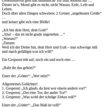
Geheimnisvoll geht das himmlische Tor zum Jenseits auf …
Düster ist’s, Mond gibt es nicht, nicht Wasser, Erde, Leib und
Leben.
Doch über allen Dingen schweben: 2 Geister „ungeheurer Größe“
…
und keiner gibt sich eine Blöße!
„Ich bin dein Herr, dein Gott!“
„Aha! – das ist nicht grade angenehm …“
„Warum?“
„Darum:
Weil ich der Deine bin, dein Herr und Gott – nun schweige still
und mach gefälligst was ich will!“
Ein Gespenst tritt auf, noch ein und noch eins …
„Habt ihr das gehört?“
Einer der „Götter“: „Wer stört?“
Allgemeines Gelächter!
1. Gespenst: „Ich glaub, da liest wer einem andern vor!“
2. Gespenst: „Der eine Tor, der andre Tor!“
3. Gespenst: „Was wohl der schräge Zirkus soll?“
Einer der „Götter“: „Das Maß ist voll!“