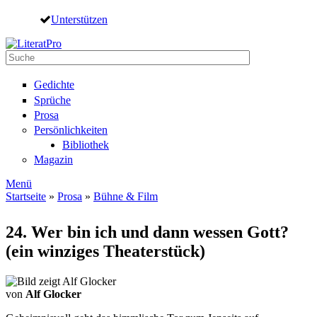
Direkt zum Inhalt
Unterstützen
Suche
Suchformular
Gedichte
Sprüche
Prosa
Persönlichkeiten
Bibliothek
Magazin
Menü
Startseite
»
Prosa
»
Bühne & Film
Sie sind hier
24. Wer bin ich und dann wessen Gott?
(ein winziges Theaterstück)
von
Alf Glocker