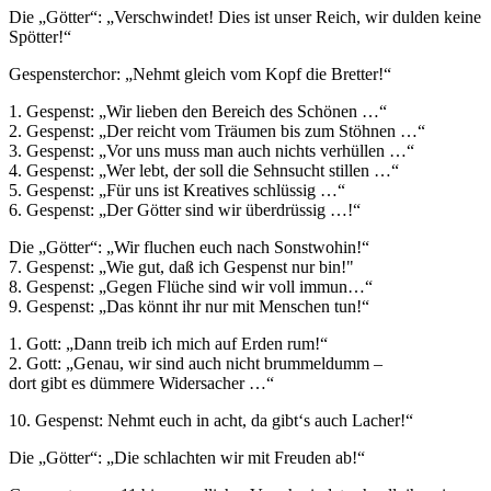
Die „Götter“: „Verschwindet! Dies ist unser Reich, wir dulden keine
Spötter!“
Gespensterchor: „Nehmt gleich vom Kopf die Bretter!“
1. Gespenst: „Wir lieben den Bereich des Schönen …“
2. Gespenst: „Der reicht vom Träumen bis zum Stöhnen …“
3. Gespenst: „Vor uns muss man auch nichts verhüllen …“
4. Gespenst: „Wer lebt, der soll die Sehnsucht stillen …“
5. Gespenst: „Für uns ist Kreatives schlüssig …“
6. Gespenst: „Der Götter sind wir überdrüssig …!“
Die „Götter“: „Wir fluchen euch nach Sonstwohin!“
7. Gespenst: „Wie gut, daß ich Gespenst nur bin!"
8. Gespenst: „Gegen Flüche sind wir voll immun…“
9. Gespenst: „Das könnt ihr nur mit Menschen tun!“
1. Gott: „Dann treib ich mich auf Erden rum!“
2. Gott: „Genau, wir sind auch nicht brummeldumm –
dort gibt es dümmere Widersacher …“
10. Gespenst: Nehmt euch in acht, da gibt‘s auch Lacher!“
Die „Götter“: „Die schlachten wir mit Freuden ab!“