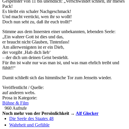
Gespenster von 11 bis unendlich: „Verschwindet schnell, ihr mieses
Pack!
Es bleibt ein schaler Nachgeschmack!
Und macht verrückt, wen ihr so wollt!
Doch nun seht zu, daß ihr euch trollt!“
Stimme aus dem Innersten einer unbekannten, lebenden Seele:
„Ein wahrer Gott ist dies und das,
er braucht nicht Glauben, Tintenfass!
Am allerwenigsten ist er ein Dieb,
der vorgibt ‚Hab dich lieb‘
– der dich um deinen Geist bestiehlt.
Für ihn ist wahr nur was man ist, und was man ehrlich treibt und
fühlt!!“
Damit schließt sich das himmlische Tor zum Jenseits wieder.
Veröffentlicht / Quelle:
auf anderen webs.
Prosa in Kategorie:
Bühne & Film
960 Aufrufe
Noch mehr von der Persönlichkeit →
Alf Glocker
Die Seele des Staates 48
Wahrheit und Gefühle