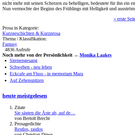
nicht mehr mit seinen Scherzen zu behelligen, bedeutete für ihn ein 
Nun vermochte der Beginn des Frühlings mit Helligkeit und ausströ
« erste Seit
Seiten
Prosa in Kategorie:
Kurzgeschichten & Kurzprosa
Thema / Klassifikation:
Fantasy
4836 Aufrufe
Noch mehr von der Persönlichkeit →
Monika Laakes
Sirenengesang
Schweben - neu leben
Eckcafe am Fluss - in memoriam Mara
Auf Zehenspitzen
heute meistgelesen
Zitate
Sie sägten die Äste ab, auf de…
von Bertolt Brecht
Prosagedichte
Restlos, rastlos
von Christian Dinse