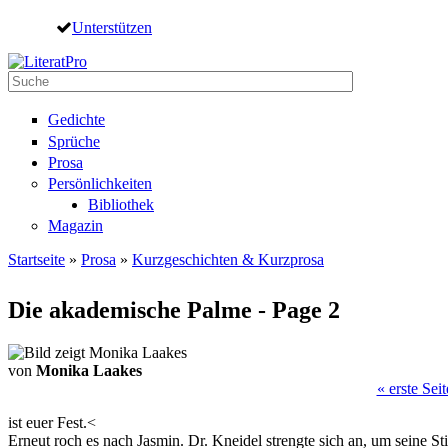
Direkt zum Inhalt
Unterstützen
Suche
Suchformular
Gedichte
Sprüche
Prosa
Persönlichkeiten
Bibliothek
Magazin
Startseite
»
Prosa
»
Kurzgeschichten & Kurzprosa
Sie sind hier
Die akademische Palme - Page 2
von
Monika Laakes
« erste Seit
Seiten
ist euer Fest.<
Erneut roch es nach Jasmin. Dr. Kneidel strengte sich an, um seine S