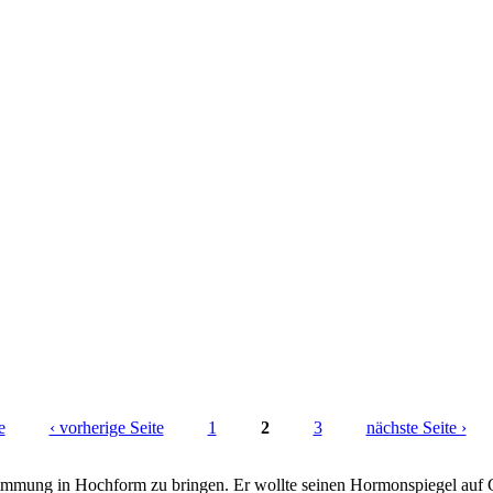
e
‹ vorherige Seite
1
2
3
nächste Seite ›
timmung in Hochform zu bringen. Er wollte seinen Hormonspiegel auf Gl