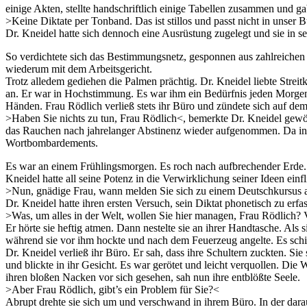
einige Akten, stellte handschriftlich einige Tabellen zusammen und g
>Keine Diktate per Tonband. Das ist stillos und passt nicht in unse
Dr. Kneidel hatte sich dennoch eine Ausrüstung zugelegt und sie in s
So verdichtete sich das Bestimmungsnetz, gesponnen aus zahlreichen 
wiederum mit dem Arbeitsgericht.
Trotz alledem gediehen die Palmen prächtig. Dr. Kneidel liebte Strei
an. Er war in Hochstimmung. Es war ihm ein Bedürfnis jeden Morgen 
Händen. Frau Rödlich verließ stets ihr Büro und zündete sich auf dem 
>Haben Sie nichts zu tun, Frau Rödlich<, bemerkte Dr. Kneidel gewöh
das Rauchen nach jahrelanger Abstinenz wieder aufgenommen. Da in d
Wortbombardements.
Es war an einem Frühlingsmorgen. Es roch nach aufbrechender Erde. Ü
Kneidel hatte all seine Potenz in die Verwirklichung seiner Ideen ei
>Nun, gnädige Frau, wann melden Sie sich zu einem Deutschkursus
Dr. Kneidel hatte ihren ersten Versuch, sein Diktat phonetisch zu erfas
>Was, um alles in der Welt, wollen Sie hier managen, Frau Rödlich? V
Er hörte sie heftig atmen. Dann nestelte sie an ihrer Handtasche. Als 
während sie vor ihm hockte und nach dem Feuerzeug angelte. Es schien,
Dr. Kneidel verließ ihr Büro. Er sah, dass ihre Schultern zuckten. Sie
und blickte in ihr Gesicht. Es war gerötet und leicht verquollen. D
ihren bloßen Nacken vor sich gesehen, sah nun ihre entblößte Seele.
>Aber Frau Rödlich, gibt’s ein Problem für Sie?<
Abrupt drehte sie sich um und verschwand in ihrem Büro. In der dar