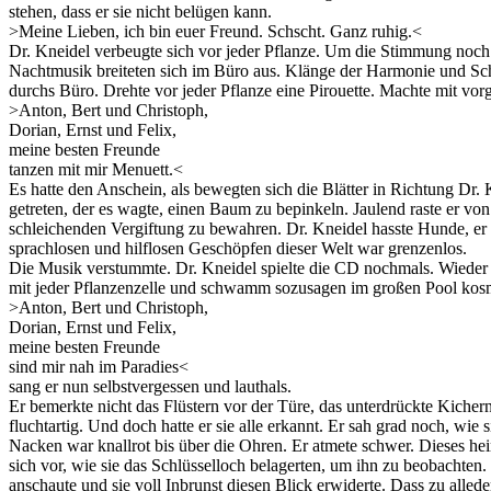
stehen, dass er sie nicht belügen kann.
>Meine Lieben, ich bin euer Freund. Schscht. Ganz ruhig.<
Dr. Kneidel verbeugte sich vor jeder Pflanze. Um die Stimmung noch 
Nachtmusik breiteten sich im Büro aus. Klänge der Harmonie und Sch
durchs Büro. Drehte vor jeder Pflanze eine Pirouette. Machte mit vor
>Anton, Bert und Christoph,
Dorian, Ernst und Felix,
meine besten Freunde
tanzen mit mir Menuett.<
Es hatte den Anschein, als bewegten sich die Blätter in Richtung Dr.
getreten, der es wagte, einen Baum zu bepinkeln. Jaulend raste er v
schleichenden Vergiftung zu bewahren. Dr. Kneidel hasste Hunde, er 
sprachlosen und hilflosen Geschöpfen dieser Welt war grenzenlos.
Die Musik verstummte. Dr. Kneidel spielte die CD nochmals. Wieder
mit jeder Pflanzenzelle und schwamm sozusagen im großen Pool kosm
>Anton, Bert und Christoph,
Dorian, Ernst und Felix,
meine besten Freunde
sind mir nah im Paradies<
sang er nun selbstvergessen und lauthals.
Er bemerkte nicht das Flüstern vor der Türe, das unterdrückte Kiche
fluchtartig. Und doch hatte er sie alle erkannt. Er sah grad noch, wi
Nacken war knallrot bis über die Ohren. Er atmete schwer. Dieses hei
sich vor, wie sie das Schlüsselloch belagerten, um ihn zu beobachten.
anschaute und sie voll Inbrunst diesen Blick erwiderte. Dass zu alle