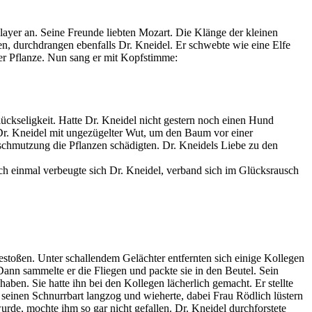
layer an. Seine Freunde liebten Mozart. Die Klänge der kleinen
n, durchdrangen ebenfalls Dr. Kneidel. Er schwebte wie eine Elfe
der Pflanze. Nun sang er mit Kopfstimme:
ückseligkeit. Hatte Dr. Kneidel nicht gestern noch einen Hund
 Dr. Kneidel mit ungezügelter Wut, um den Baum vor einer
schmutzung die Pflanzen schädigten. Dr. Kneidels Liebe zu den
h einmal verbeugte sich Dr. Kneidel, verband sich im Glücksrausch
estoßen. Unter schallendem Gelächter entfernten sich einige Kollegen
 Dann sammelte er die Fliegen und packte sie in den Beutel. Sein
ben. Sie hatte ihn bei den Kollegen lächerlich gemacht. Er stellte
z seinen Schnurrbart langzog und wieherte, dabei Frau Rödlich lüstern
rde, mochte ihm so gar nicht gefallen. Dr. Kneidel durchforstete