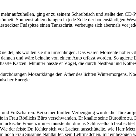
mehr aufzuhellen, ging er zu seinem Schreibtisch und stellte den CD-P
önheit. Sonnenstrahlen drangen in jede Zelle der bodenständigen Wese
gestreckter Fußspitze einen Tanzschritt, verbeugte sich abermals vor je
 Kneidel, als wollten sie ihn umschlingen. Das waren Momente hoher Gl
on dannen und wäre beinahe von einem Auto erfasst worden. So agierte
hasste Katzen. Mitunter hasste er Vögel, die durch Nestbau und Kotbe
 durchdrangen Mozartklänge den Äther des lichten Wintermorgens. Noc
ischer Energie.
rn und Fußscharren. Bei seiner fünften Verbeugung wurde die Türe aufg
e sie in Frau Rödlichs Büro verschwanden. Er knallte seine Bürotüre zu.
mtückische Frauenzimmer musste ihn durchs Schlüsselloch beobachtet ha
 Wie der feiste Dr. Kehler sich vor Lachen ausschüttelte, wie Herr Met
dem noch Frau Susanne Nahtläufer, sein Lehrmädchen, mit einbezogen wu