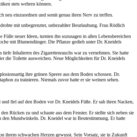
ktiken stets wehren können.
ich neu einzuordnen und somit genau ihren Nerv zu treffen.
 drohte mit unbegrenzter, unbezahlter Beurlaubung. Frau Rödlich
e Fülle neuer Ideen, turnten ihn sozusagen in allen Lebensbereichen
oche mit Blumendünger. Die Pflanze gedieh unter Dr. Kneidels
tiefe Inhalieren des Zigarettenrauchs war zu vernehmen. Sie hatte
r die Toilette ausweichen. Neue Möglichkeiten für Dr. Kneidels
plosionsartig ihre grünen Speere aus dem Boden schossen. Dr.
taphon zu trainieren. Niemals zuvor hatte er sie weinen sehen.
itt und fiel auf den Boden vor Dr. Kneidels Füße. Er sah ihren Nacken,
hm den Rücken zu und schaute aus dem Fenster. Er stellte sich neben sie
 zu den Mundwinkeln. Dr. Kneidel war in Beutestimmung. Er hatte
von ihrem schwachen Herzen gewusst. Sein Vorsatz, sie in Zukunft