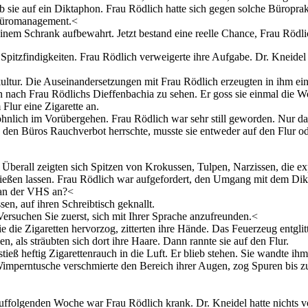
ab sie auf ein Diktaphon. Frau Rödlich hatte sich gegen solche Büropra
r Büromanagement.<
einem Schrank aufbewahrt. Jetzt bestand eine reelle Chance, Frau Rödl
Spitzfindigkeiten. Frau Rödlich verweigerte ihre Aufgabe. Dr. Kneidel
tkultur. Die Auseinandersetzungen mit Frau Rödlich erzeugten in ihm ein
nach Frau Rödlichs Dieffenbachia zu sehen. Er goss sie einmal die W
Flur eine Zigarette an.
nlich im Vorübergehen. Frau Rödlich war sehr still geworden. Nur das 
en Büros Rauchverbot herrschte, musste sie entweder auf den Flur ode
berall zeigten sich Spitzen von Krokussen, Tulpen, Narzissen, die ex
nfließen lassen. Frau Rödlich war aufgefordert, den Umgang mit dem Dik
 an der VHS an?<
sen, auf ihren Schreibtisch geknallt.
ersuchen Sie zuerst, sich mit Ihrer Sprache anzufreunden.<
sie die Zigaretten hervorzog, zitterten ihre Hände. Das Feuerzeug entgl
 als sträubten sich dort ihre Haare. Dann rannte sie auf den Flur.
 stieß heftig Zigarettenrauch in die Luft. Er blieb stehen. Sie wandte i
ie Wimperntusche verschmierte den Bereich ihrer Augen, zog Spuren bis
auffolgenden Woche war Frau Rödlich krank. Dr. Kneidel hatte nichts 