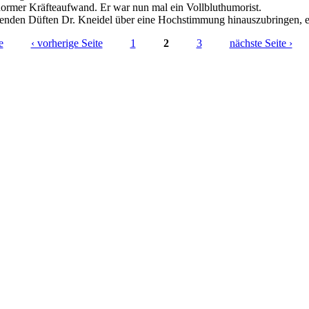
enormer Kräfteaufwand. Er war nun mal ein Vollbluthumorist.
menden Düften Dr. Kneidel über eine Hochstimmung hinauszubringen, e
e
‹ vorherige Seite
1
2
3
nächste Seite ›