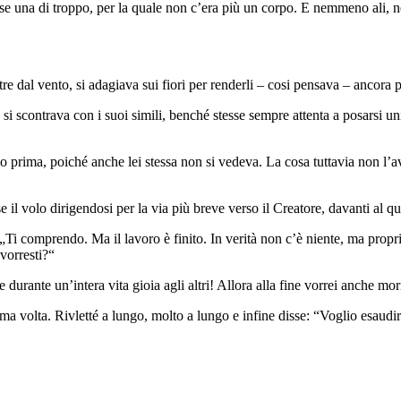
ase una di troppo, per la quale non c’era più un corpo. E nemmeno ali, n
ltre dal vento, si adagiava sui fiori per renderli – cosi pensava – ancora 
 si scontrava con i suoi simili, benché stesse sempre attenta a posarsi u
lo prima, poiché anche lei stessa non si vedeva. La cosa tuttavia non l’av
ese il volo dirigendosi per la via più breve verso il Creatore, davanti al 
: „Ti comprendo. Ma il lavoro è finito. In verità non c’è niente, ma proprio
 vorresti?“
e durante un’intera vita gioia agli altri! Allora alla fine vorrei anche mor
ma volta. Rivletté a lungo, molto a lungo e infine disse: “Voglio esaudir