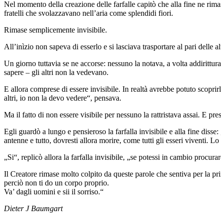
Nel momento della creazione delle farfalle capitò che alla fine ne rim
fratelli che svolazzavano nell’aria come splendidi fiori.
Rimase semplicemente invisibile.
All’inìzio non sapeva di esserlo e si lasciava trasportare al pari delle a
Un giorno tuttavia se ne accorse: nessuno la notava, a volta addirittura
sapere – gli altri non la vedevano.
E allora comprese di essere invisibile. In realtà avrebbe potuto scoprir
altri, io non la devo vedere“, pensava.
Ma il fatto di non essere visibile per nessuno la rattristava assai. E pr
Egli guardò a lungo e pensieroso la farfalla invisibile e alla fine disse
antenne e tutto, dovresti allora morire, come tutti gli esseri viventi. Lo
„Si“, replicò allora la farfalla invisibile, „se potessi in cambio procurar
Il Creatore rimase molto colpito da queste parole che sentiva per la pri
perciò non ti do un corpo proprio.
Va’ dagli uomini e sii il sorriso.“
Dieter J Baumgart