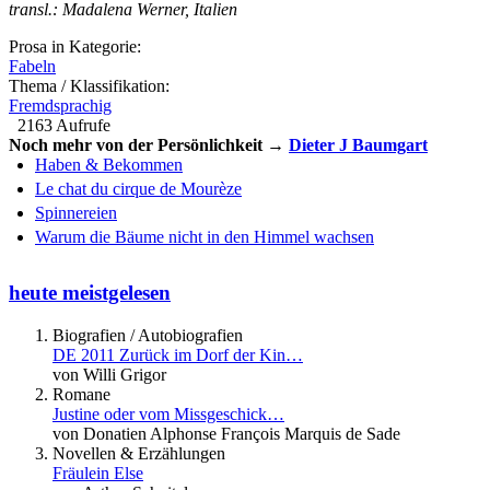
transl.: Madalena Werner, Italien
Prosa in Kategorie:
Fabeln
Thema / Klassifikation:
Fremdsprachig
2163 Aufrufe
Noch mehr von der Persönlichkeit →
Dieter J Baumgart
Haben & Bekommen
Le chat du cirque de Mourèze
Spinnereien
Warum die Bäume nicht in den Himmel wachsen
heute meistgelesen
Biografien / Autobiografien
DE 2011 Zurück im Dorf der Kin…
von Willi Grigor
Romane
Justine oder vom Missgeschick…
von Donatien Alphonse François Marquis de Sade
Novellen & Erzählungen
Fräulein Else