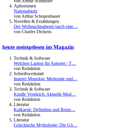
von Arthur Schnitzler
Aphorismen
Nationalstolz
von Arthur Schopenhauer
Novellen & Erzählungen
Der Weihnachtsabend (auch eine…
von Charles Dickens
heute meistgelesen im Magazin
Technik & Software
Welchen Laptop für Autoren / T…
von Redaktion
Schreibwerkstatt
Innerer Monolog: Merkmale und…
von Redaktion
Technik & Software
Kindle Vergleich: Aktuelle Mod…
von Redaktion
Literatur
Kafkaesk: Definition und Beisp…
von Redaktion
Literatur
Griechische Mythologie: Die Gö…