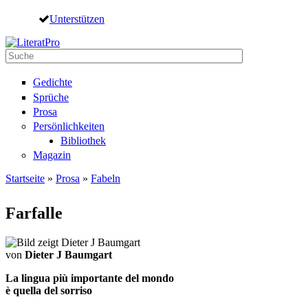
Direkt zum Inhalt
Unterstützen
Suche
Suchformular
Gedichte
Sprüche
Prosa
Persönlichkeiten
Bibliothek
Magazin
Startseite
»
Prosa
»
Fabeln
Sie sind hier
Farfalle
von
Dieter J Baumgart
La lingua più importante del mondo
è quella del sorriso