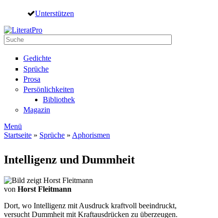
Direkt zum Inhalt
Unterstützen
Suche
Suchformular
Gedichte
Sprüche
Prosa
Persönlichkeiten
Bibliothek
Magazin
Menü
Startseite
»
Sprüche
»
Aphorismen
Sie sind hier
Intelligenz und Dummheit
von
Horst Fleitmann
Dort, wo Intelligenz mit Ausdruck kraftvoll beeindruckt,
versucht Dummheit mit Kraftausdrücken zu überzeugen.