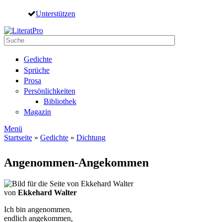
Direkt zum Inhalt
Unterstützen
Suche
Suchformular
Gedichte
Sprüche
Prosa
Persönlichkeiten
Bibliothek
Magazin
Menü
Startseite
»
Gedichte
»
Dichtung
Sie sind hier
Angenommen-Angekommen
von
Ekkehard Walter
Ich bin angenommen,
endlich angekommen,