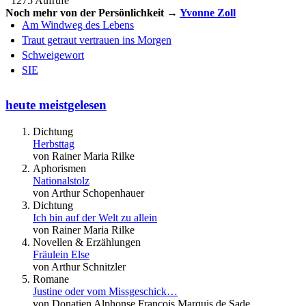
1275 Aufrufe
Noch mehr von der Persönlichkeit →
Yvonne Zoll
Am Windweg des Lebens
Traut getraut vertrauen ins Morgen
Schweigewort
SIE
heute meistgelesen
Dichtung
Herbsttag
von Rainer Maria Rilke
Aphorismen
Nationalstolz
von Arthur Schopenhauer
Dichtung
Ich bin auf der Welt zu allein
von Rainer Maria Rilke
Novellen & Erzählungen
Fräulein Else
von Arthur Schnitzler
Romane
Justine oder vom Missgeschick…
von Donatien Alphonse François Marquis de Sade