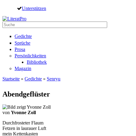
Direkt zum Inhalt
Unterstützen
Suche
Suchformular
Gedichte
Sprüche
Prosa
Persönlichkeiten
Bibliothek
Magazin
Startseite
»
Gedichte
»
Senryu
Sie sind hier
Abendgeflüster
von
Yvonne Zoll
Durchfrosteter Flaum
Fetzen in laurauer Luft
mein Kettenkasten