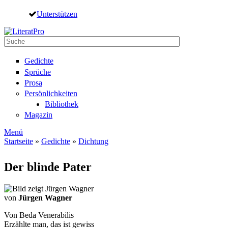
Direkt zum Inhalt
Unterstützen
Suche
Suchformular
Gedichte
Sprüche
Prosa
Persönlichkeiten
Bibliothek
Magazin
Menü
Startseite
»
Gedichte
»
Dichtung
Sie sind hier
Der blinde Pater
von
Jürgen Wagner
Von Beda Venerabilis
Erzählte man, das ist gewiss