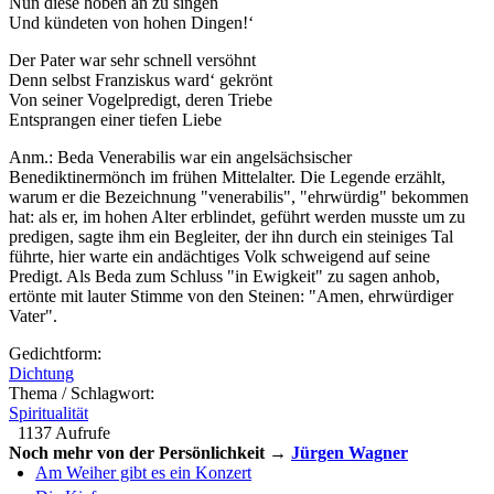
Nun diese hoben an zu singen
Und kündeten von hohen Dingen!‘
Der Pater war sehr schnell versöhnt
Denn selbst Franziskus ward‘ gekrönt
Von seiner Vogelpredigt, deren Triebe
Entsprangen einer tiefen Liebe
Anm.: Beda Venerabilis war ein angelsächsischer
Benediktinermönch im frühen Mittelalter. Die Legende erzählt,
warum er die Bezeichnung "venerabilis", "ehrwürdig" bekommen
hat: als er, im hohen Alter erblindet, geführt werden musste um zu
predigen, sagte ihm ein Begleiter, der ihn durch ein steiniges Tal
führte, hier warte ein andächtiges Volk schweigend auf seine
Predigt. Als Beda zum Schluss "in Ewigkeit" zu sagen anhob,
ertönte mit lauter Stimme von den Steinen: "Amen, ehrwürdiger
Vater".
Gedichtform:
Dichtung
Thema / Schlagwort:
Spiritualität
1137 Aufrufe
Noch mehr von der Persönlichkeit →
Jürgen Wagner
Am Weiher gibt es ein Konzert