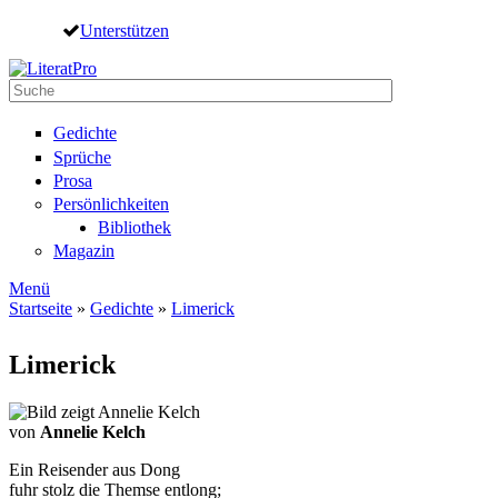
Direkt zum Inhalt
Unterstützen
Suche
Suchformular
Gedichte
Sprüche
Prosa
Persönlichkeiten
Bibliothek
Magazin
Menü
Startseite
»
Gedichte
»
Limerick
Sie sind hier
Limerick
von
Annelie Kelch
Ein Reisender aus Dong
fuhr stolz die Themse entlong;