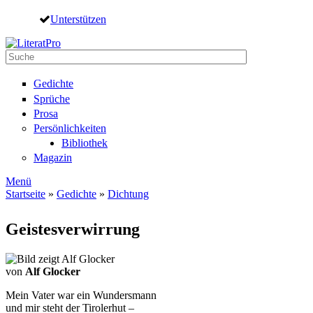
Direkt zum Inhalt
Unterstützen
Suche
Suchformular
Gedichte
Sprüche
Prosa
Persönlichkeiten
Bibliothek
Magazin
Menü
Startseite
»
Gedichte
»
Dichtung
Sie sind hier
Geistesverwirrung
von
Alf Glocker
Mein Vater war ein Wundersmann
und mir steht der Tirolerhut –