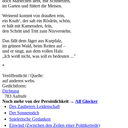
doch Mariechen liebt, mit Schmerzen,
im Garten und füttert die Meisen.
Weinend kommt von draußen rein,
ein Knab‘, der sah ein Röslein, schön,
er hält mit Kameraden, fein,
den Schritt und Tritt zum Nixverstehn.
Das fällt dem Jäger aus Kurpfalz,
im grünen Wald, beim Reiten auf –
und er singt, aus dem vollen Hals:
„Ich weiß nicht, was soll es bedeuten ..."
*
Veröffentlicht / Quelle:
auf anderen webs.
Gedichtform:
Dichtung
783 Aufrufe
Noch mehr von der Persönlichkeit →
Alf Glocker
Des Zauberers Leidenschaft
Der Sonnenstich
Spielerische Gedanken
Eiswind (Zwischen den Zeilen einer Politikerrede)