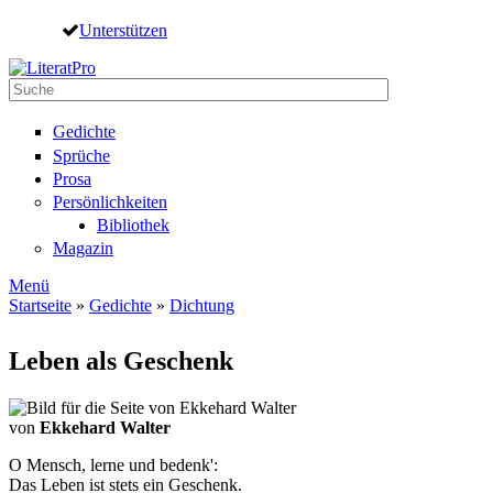
Direkt zum Inhalt
Unterstützen
Suche
Suchformular
Gedichte
Sprüche
Prosa
Persönlichkeiten
Bibliothek
Magazin
Menü
Startseite
»
Gedichte
»
Dichtung
Sie sind hier
Leben als Geschenk
von
Ekkehard Walter
O Mensch, lerne und bedenk':
Das Leben ist stets ein Geschenk.