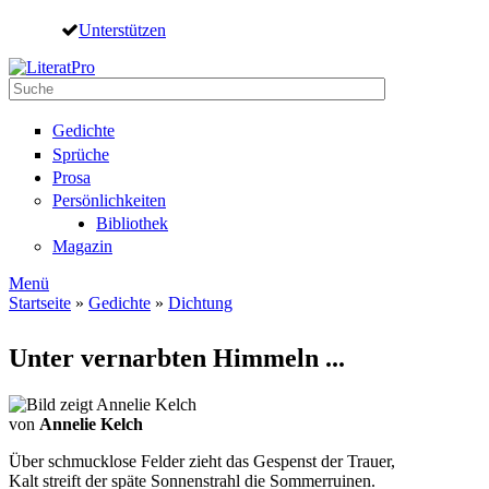
Direkt zum Inhalt
Unterstützen
Suche
Suchformular
Gedichte
Sprüche
Prosa
Persönlichkeiten
Bibliothek
Magazin
Menü
Startseite
»
Gedichte
»
Dichtung
Sie sind hier
Unter vernarbten Himmeln ...
von
Annelie Kelch
Über schmucklose Felder zieht das Gespenst der Trauer,
Kalt streift der späte Sonnenstrahl die Sommerruinen.