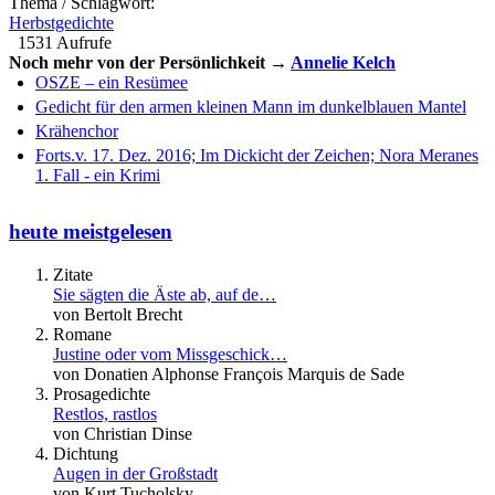
Thema / Schlagwort:
Herbstgedichte
1531 Aufrufe
Noch mehr von der Persönlichkeit →
Annelie Kelch
OSZE – ein Resümee
Gedicht für den armen kleinen Mann im dunkelblauen Mantel
Krähenchor
Forts.v. 17. Dez. 2016; Im Dickicht der Zeichen; Nora Meranes
1. Fall - ein Krimi
heute meistgelesen
Zitate
Sie sägten die Äste ab, auf de…
von Bertolt Brecht
Romane
Justine oder vom Missgeschick…
von Donatien Alphonse François Marquis de Sade
Prosagedichte
Restlos, rastlos
von Christian Dinse
Dichtung
Augen in der Großstadt
von Kurt Tucholsky