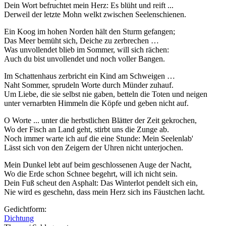
Dein Wort befruchtet mein Herz: Es blüht und reift ...
Derweil der letzte Mohn welkt zwischen Seelenschienen.
Ein Koog im hohen Norden hält den Sturm gefangen;
Das Meer bemüht sich, Deiche zu zerbrechen …
Was unvollendet blieb im Sommer, will sich rächen:
Auch du bist unvollendet und noch voller Bangen.
Im Schattenhaus zerbricht ein Kind am Schweigen …
Naht Sommer, sprudeln Worte durch Münder zuhauf.
Um Liebe, die sie selbst nie gaben, betteln die Toten und neigen
unter vernarbten Himmeln die Köpfe und geben nicht auf.
O Worte ... unter die herbstlichen Blätter der Zeit gekrochen,
Wo der Fisch an Land geht, stirbt uns die Zunge ab.
Noch immer warte ich auf die eine Stunde: Mein Seelenlab'
Lässt sich von den Zeigern der Uhren nicht unterjochen.
Mein Dunkel lebt auf beim geschlossenen Auge der Nacht,
Wo die Erde schon Schnee begehrt, will ich nicht sein.
Dein Fuß scheut den Asphalt: Das Winterlot pendelt sich ein,
Nie wird es geschehn, dass mein Herz sich ins Fäustchen lacht.
Gedichtform:
Dichtung