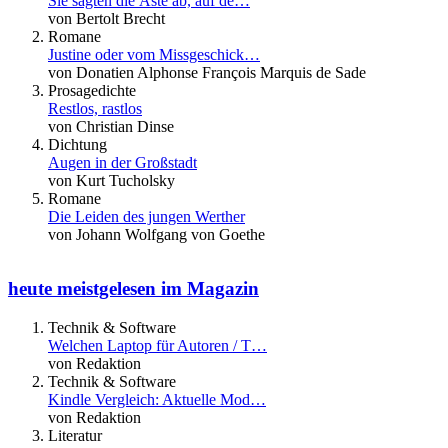
Sie sägten die Äste ab, auf de…
von Bertolt Brecht
Romane
Justine oder vom Missgeschick…
von Donatien Alphonse François Marquis de Sade
Prosagedichte
Restlos, rastlos
von Christian Dinse
Dichtung
Augen in der Großstadt
von Kurt Tucholsky
Romane
Die Leiden des jungen Werther
von Johann Wolfgang von Goethe
heute meistgelesen im Magazin
Technik & Software
Welchen Laptop für Autoren / T…
von Redaktion
Technik & Software
Kindle Vergleich: Aktuelle Mod…
von Redaktion
Literatur