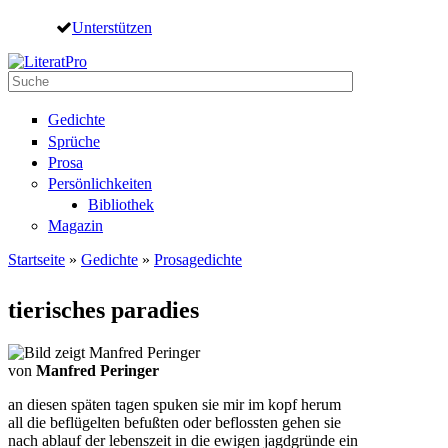
Direkt zum Inhalt
Unterstützen
Suche
Suchformular
Gedichte
Sprüche
Prosa
Persönlichkeiten
Bibliothek
Magazin
Startseite
»
Gedichte
»
Prosagedichte
Sie sind hier
tierisches paradies
von
Manfred Peringer
an diesen späten tagen spuken sie mir im kopf herum
all die beflügelten befußten oder beflossten gehen sie
nach ablauf der lebenszeit in die ewigen jagdgründe ein