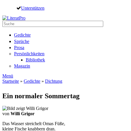
Direkt zum Inhalt
Unterstützen
Suche
Suchformular
Gedichte
Sprüche
Prosa
Persönlichkeiten
Bibliothek
Magazin
Menü
Startseite
»
Gedichte
»
Dichtung
Sie sind hier
Ein normaler Sommertag
von
Willi Grigor
Das Wasser streichelt Omas Füße,
kleine Fische knabbern dran.