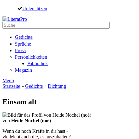
Direkt zum Inhalt
Unterstützen
Suche
Suchformular
Gedichte
Sprüche
Prosa
Persönlichkeiten
Bibliothek
Magazin
Menü
Startseite
»
Gedichte
»
Dichtung
Sie sind hier
Einsam alt
von
Heide Nöchel (noé)
Wenn du noch Kräfte in dir hast -
vielleicht auch die, es auszuhalten?