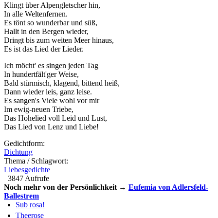
Klingt über Alpengletscher hin,
In alle Weltenfernen.
Es tönt so wunderbar und süß,
Hallt in den Bergen wieder,
Dringt bis zum weiten Meer hinaus,
Es ist das Lied der Lieder.
Ich möcht' es singen jeden Tag
In hundertfält'ger Weise,
Bald stürmisch, klagend, bittend heiß,
Dann wieder leis, ganz leise.
Es sangen's Viele wohl vor mir
Im ewig-neuen Triebe,
Das Hohelied voll Leid und Lust,
Das Lied von Lenz und Liebe!
Gedichtform:
Dichtung
Thema / Schlagwort:
Liebesgedichte
3847 Aufrufe
Noch mehr von der Persönlichkeit →
Eufemia von Adlersfeld-
Ballestrem
Sub rosa!
Theerose