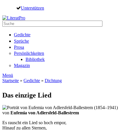
Direkt zum Inhalt
Unterstützen
Suche
Suchformular
Gedichte
Sprüche
Prosa
Persönlichkeiten
Bibliothek
Magazin
Menü
Startseite
»
Gedichte
»
Dichtung
Sie sind hier
Das einzige Lied
von
Eufemia von Adlersfeld-Ballestrem
Es rauscht ein Lied so hoch empor,
Hinauf zu allen Sternen,