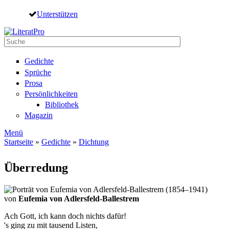
Direkt zum Inhalt
Unterstützen
Suche
Suchformular
Gedichte
Sprüche
Prosa
Persönlichkeiten
Bibliothek
Magazin
Menü
Startseite
»
Gedichte
»
Dichtung
Sie sind hier
Überredung
von
Eufemia von Adlersfeld-Ballestrem
Ach Gott, ich kann doch nichts dafür!
's ging zu mit tausend Listen,