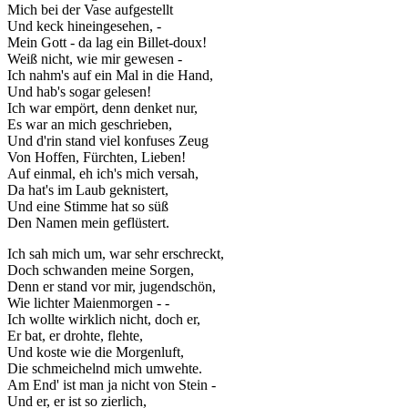
Mich bei der Vase aufgestellt
Und keck hineingesehen, -
Mein Gott - da lag ein Billet-doux!
Weiß nicht, wie mir gewesen -
Ich nahm's auf ein Mal in die Hand,
Und hab's sogar gelesen!
Ich war empört, denn denket nur,
Es war an mich geschrieben,
Und d'rin stand viel konfuses Zeug
Von Hoffen, Fürchten, Lieben!
Auf einmal, eh ich's mich versah,
Da hat's im Laub geknistert,
Und eine Stimme hat so süß
Den Namen mein geflüstert.
Ich sah mich um, war sehr erschreckt,
Doch schwanden meine Sorgen,
Denn er stand vor mir, jugendschön,
Wie lichter Maienmorgen - -
Ich wollte wirklich nicht, doch er,
Er bat, er drohte, flehte,
Und koste wie die Morgenluft,
Die schmeichelnd mich umwehte.
Am End' ist man ja nicht von Stein -
Und er, er ist so zierlich,