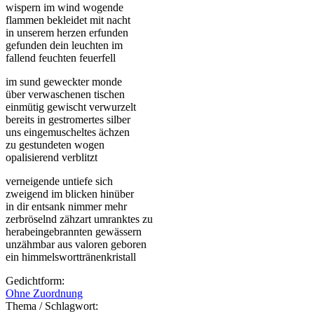
wispern im wind wogende
flammen bekleidet mit nacht
in unserem herzen erfunden
gefunden dein leuchten im
fallend feuchten feuerfell
im sund geweckter monde
über verwaschenen tischen
einmütig gewischt verwurzelt
bereits in gestromertes silber
uns eingemuscheltes ächzen
zu gestundeten wogen
opalisierend verblitzt
verneigende untiefe sich
zweigend im blicken hinüber
in dir entsank nimmer mehr
zerbröselnd zähzart umranktes zu
herabeingebrannten gewässern
unzähmbar aus valoren geboren
ein himmelsworttränenkristall
Gedichtform:
Ohne Zuordnung
Thema / Schlagwort: