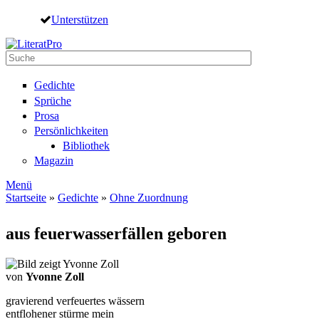
Direkt zum Inhalt
Unterstützen
Suche
Suchformular
Gedichte
Sprüche
Prosa
Persönlichkeiten
Bibliothek
Magazin
Menü
Startseite
»
Gedichte
»
Ohne Zuordnung
Sie sind hier
aus feuerwasserfällen geboren
von
Yvonne Zoll
gravierend verfeuertes wässern
entflohener stürme mein