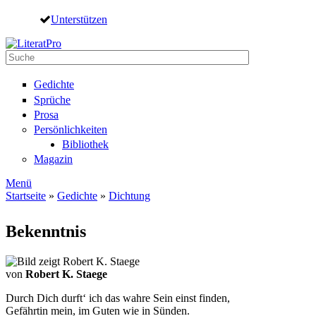
Direkt zum Inhalt
Unterstützen
Suche
Suchformular
Gedichte
Sprüche
Prosa
Persönlichkeiten
Bibliothek
Magazin
Menü
Startseite
»
Gedichte
»
Dichtung
Sie sind hier
Bekenntnis
von
Robert K. Staege
Durch Dich durft‘ ich das wahre Sein einst finden,
Gefährtin mein, im Guten wie in Sünden.