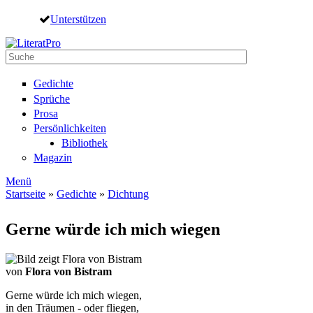
Direkt zum Inhalt
Unterstützen
Suche
Suchformular
Gedichte
Sprüche
Prosa
Persönlichkeiten
Bibliothek
Magazin
Menü
Startseite
»
Gedichte
»
Dichtung
Sie sind hier
Gerne würde ich mich wiegen
von
Flora von Bistram
Gerne würde ich mich wiegen,
in den Träumen - oder fliegen,