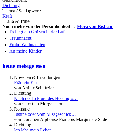
Gedichtform:
Dichtung
Thema / Schlagwort:
Kraft
1386 Aufrufe
Noch mehr von der Persönlichkeit →
Flora von Bistram
Es liegt ein Grüßen in der Luft
Traumnacht
Frohe Weihnachten
An meine Kinder
heute meistgelesen
Novellen & Erzählungen
Fräulein Else
von Arthur Schnitzler
Dichtung
Nach der Lektüre des Helsingfo…
von Christian Morgenstern
Romane
Justine oder vom Missgeschick…
von Donatien Alphonse François Marquis de Sade
Dichtung
Ich lebe mein Leben