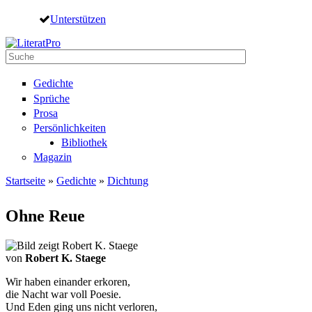
Direkt zum Inhalt
Unterstützen
Suche
Suchformular
Gedichte
Sprüche
Prosa
Persönlichkeiten
Bibliothek
Magazin
Startseite
»
Gedichte
»
Dichtung
Sie sind hier
Ohne Reue
von
Robert K. Staege
Wir haben einander erkoren,
die Nacht war voll Poesie.
Und Eden ging uns nicht verloren,