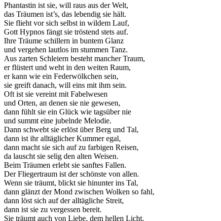
Phantastin ist sie, will raus aus der Welt,
das Träumen ist’s, das lebendig sie hält.
Sie flieht vor sich selbst in wildem Lauf,
Gott Hypnos fängt sie tröstend stets auf.
Ihre Träume schillern in buntem Glanz
und vergehen lautlos im stummen Tanz.
Aus zarten Schleiern besteht mancher Traum,
er flüstert und weht in den weiten Raum,
er kann wie ein Federwölkchen sein,
sie greift danach, will eins mit ihm sein.
Oft ist sie vereint mit Fabelwesen
und Orten, an denen sie nie gewesen,
dann fühlt sie ein Glück wie tagsüber nie
und summt eine jubelnde Melodie.
Dann schwebt sie erlöst über Berg und Tal,
dann ist ihr alltäglicher Kummer egal,
dann macht sie sich auf zu farbigen Reisen,
da lauscht sie selig den alten Weisen.
Beim Träumen erlebt sie sanftes Fallen.
Der Fliegertraum ist der schönste von allen.
Wenn sie träumt, blickt sie hinunter ins Tal,
dann glänzt der Mond zwischen Wolken so fahl,
dann löst sich auf der alltägliche Streit,
dann ist sie zu vergessen bereit.
Sie träumt auch von Liebe, dem hellen Licht,