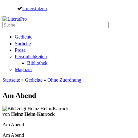
Direkt zum Inhalt
Unterstützen
Suche
Suchformular
Gedichte
Sprüche
Prosa
Persönlichkeiten
Bibliothek
Magazin
Startseite
»
Gedichte
»
Ohne Zuordnung
Sie sind hier
Am Abend
von
Heinz Helm-Karrock
Am Abend
Am Abend