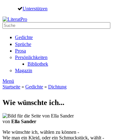
Direkt zum Inhalt
Unterstützen
Suche
Suchformular
Gedichte
Sprüche
Prosa
Persönlichkeiten
Bibliothek
Magazin
Menü
Startseite
»
Gedichte
»
Dichtung
Sie sind hier
Wie wünschte ich...
von
Ella Sander
Wie wünschte ich, wählen zu können -
Wie man ein Kleid, oder ein Schmuckstück, wählt -