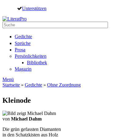
Direkt zum Inhalt
Unterstützen
Suche
Suchformular
Gedichte
Sprüche
Prosa
Persönlichkeiten
Bibliothek
Magazin
Menü
Startseite
»
Gedichte
»
Ohne Zuordnung
Sie sind hier
Kleinode
von
Michael Dahm
Die grün gefassten Diamanten
in den Schatzkisten aus Holz