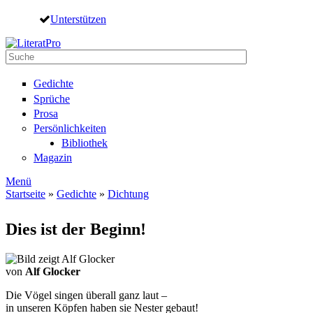
Direkt zum Inhalt
Unterstützen
Suche
Suchformular
Gedichte
Sprüche
Prosa
Persönlichkeiten
Bibliothek
Magazin
Menü
Startseite
»
Gedichte
»
Dichtung
Sie sind hier
Dies ist der Beginn!
von
Alf Glocker
Die Vögel singen überall ganz laut –
in unseren Köpfen haben sie Nester gebaut!