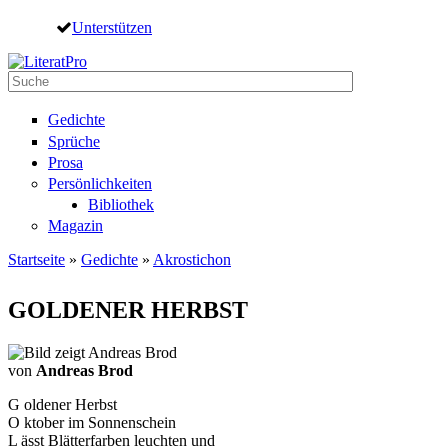
Direkt zum Inhalt
Unterstützen
Suche
Suchformular
Gedichte
Sprüche
Prosa
Persönlichkeiten
Bibliothek
Magazin
Startseite
»
Gedichte
»
Akrostichon
Sie sind hier
GOLDENER HERBST
von
Andreas Brod
G oldener Herbst
O ktober im Sonnenschein
L ässt Blätterfarben leuchten und