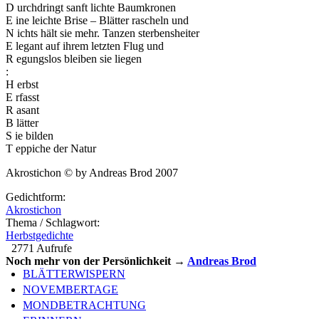
D urchdringt sanft lichte Baumkronen
E ine leichte Brise – Blätter rascheln und
N ichts hält sie mehr. Tanzen sterbensheiter
E legant auf ihrem letzten Flug und
R egungslos bleiben sie liegen
:
H erbst
E rfasst
R asant
B lätter
S ie bilden
T eppiche der Natur
Akrostichon © by Andreas Brod 2007
Gedichtform:
Akrostichon
Thema / Schlagwort:
Herbstgedichte
2771 Aufrufe
Noch mehr von der Persönlichkeit →
Andreas Brod
BLÄTTERWISPERN
NOVEMBERTAGE
MONDBETRACHTUNG