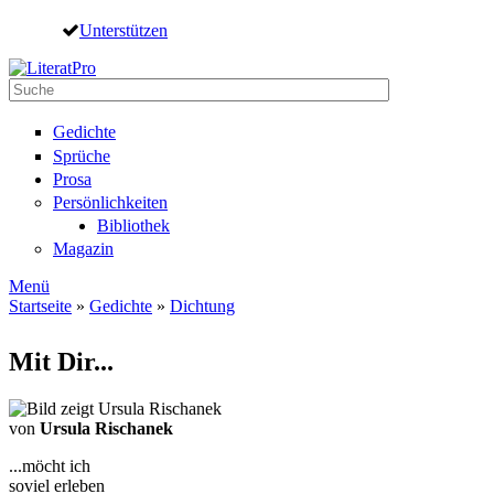
Direkt zum Inhalt
Unterstützen
Suche
Suchformular
Gedichte
Sprüche
Prosa
Persönlichkeiten
Bibliothek
Magazin
Menü
Startseite
»
Gedichte
»
Dichtung
Sie sind hier
Mit Dir...
von
Ursula Rischanek
...möcht ich
soviel erleben