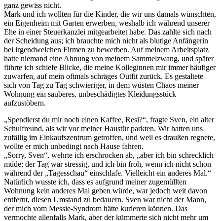
ganz gewiss nicht.
Mark und ich wollten für die Kinder, die wir uns damals wünschten,
ein Eigenheim mit Garten erwerben, weshalb ich während unserer
Ehe in einer Steuerkanzlei mitgearbeitet habe. Das zahlte sich nach
der Scheidung aus; ich brauchte mich nicht als blutige Anfängerin
bei irgendwelchen Firmen zu bewerben. Auf meinem Arbeitsplatz
hatte niemand eine Ahnung von meinem Sammelzwang, und später
führte ich schiefe Blicke, die meine Kolleginnen mir immer häufiger
zuwarfen, auf mein oftmals schräges Outfit zurück. Es gestaltete
sich von Tag zu Tag schwieriger, in dem wüsten Chaos meiner
Wohnung ein sauberes, unbeschädigtes Kleidungsstück
aufzustöbern.
„Spendierst du mir noch einen Kaffee, Resi?“, fragte Sven, ein alter
Schulfreund, als wir vor meiner Haustür parkten. Wir hatten uns
zufällig im Einkaufszentrum getroffen, und weil es draußen regnete,
wollte er mich unbedingt nach Hause fahren.
„Sorry, Sven“, wehrte ich erschrocken ab, „aber ich bin schrecklich
müde; der Tag war stressig, und ich bin froh, wenn ich nicht schon
während der „Tagesschau“ einschlafe. Vielleicht ein anderes Mal.“
Natürlich wusste ich, dass es aufgrund meiner zugemüllten
Wohnung kein anderes Mal geben würde, war jedoch weit davon
entfernt, diesen Umstand zu bedauern. Sven war nicht der Mann,
der mich vom Messie-Syndrom hätte kurieren können. Das
vermochte allenfalls Mark, aber der kümmerte sich nicht mehr um