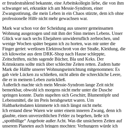
er freudestrahlend bekannte, eine Arbeitskollegin liebe, die von ihm
schwanger sei, erkrankte ich am Messie-Syndrom, einer
Zwangsstörung, die mein Leben in ein Chaos stürzte, dem ich ohne
professionelle Hilfe nicht mehr gewachsen war.
Mark war schon vor der Scheidung aus unserer gemeinsamen
Wohnung ausgezogen und mit ihm der Sinn meines Lebens. Unser
Glück war nach sechs Ehejahren unwiderruflich zerbrochen, und
wenige Wochen später begann ich zu horten, was mir unter die
Finger geriet: wertlosen Elektroschrott von der Straße, Kleidung, die
ich kiloweise aus dem DRK-Shop nach Hause schleppte,
Zeitschriften, nichts sagende Bücher, Bla und Keks. Der
Krimskrams sollte mich über schlechte Zeiten retten. Zudem hatte
Mark die Hälfte unserer Wohnungseinrichtung mitgenommen: Es
gab viele Lücken zu schließen, nicht allein die schreckliche Leere,
die er in meinem Leben zurückließ.
Äußerlich machte sich mein Messie-Syndrom lange Zeit nicht
bemerkbar, obwohl ich morgens nicht mehr unter die Dusche
springen konnte. Darin stapelten sich Geschirr, Blumentöpfe und
Lebensmittel, die im Preis herabgesetzt waren. Um
Haltbarkeitsdaten kümmerte ich mich längst nicht mehr.
Ich erstand diese Waren wie unter einem inneren Zwang, denn ich
glaubte, einen unverzeihlichen Fehler zu begehen, ließe ich
„spottbillige“ Angebote außer Acht. Was die unsicheren Zeiten auf
unserem Planeten auch bringen mochten: Verhungern würde ich