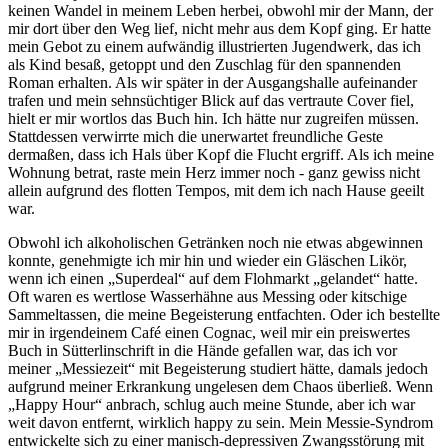
keinen Wandel in meinem Leben herbei, obwohl mir der Mann, der
mir dort über den Weg lief, nicht mehr aus dem Kopf ging. Er hatte
mein Gebot zu einem aufwändig illustrierten Jugendwerk, das ich
als Kind besaß, getoppt und den Zuschlag für den spannenden
Roman erhalten. Als wir später in der Ausgangshalle aufeinander
trafen und mein sehnsüchtiger Blick auf das vertraute Cover fiel,
hielt er mir wortlos das Buch hin. Ich hätte nur zugreifen müssen.
Stattdessen verwirrte mich die unerwartet freundliche Geste
dermaßen, dass ich Hals über Kopf die Flucht ergriff. Als ich meine
Wohnung betrat, raste mein Herz immer noch ‑ ganz gewiss nicht
allein aufgrund des flotten Tempos, mit dem ich nach Hause geeilt
war.
Obwohl ich alkoholischen Getränken noch nie etwas abgewinnen
konnte, genehmigte ich mir hin und wieder ein Gläschen Likör,
wenn ich einen „Superdeal“ auf dem Flohmarkt „gelandet“ hatte.
Oft waren es wertlose Wasserhähne aus Messing oder kitschige
Sammeltassen, die meine Begeisterung entfachten. Oder ich bestellte
mir in irgendeinem Café einen Cognac, weil mir ein preiswertes
Buch in Sütterlinschrift in die Hände gefallen war, das ich vor
meiner „Messiezeit“ mit Begeisterung studiert hätte, damals jedoch
aufgrund meiner Erkrankung ungelesen dem Chaos überließ. Wenn
„Happy Hour“ anbrach, schlug auch meine Stunde, aber ich war
weit davon entfernt, wirklich happy zu sein. Mein Messie-Syndrom
entwickelte sich zu einer manisch-depressiven Zwangsstörung mit