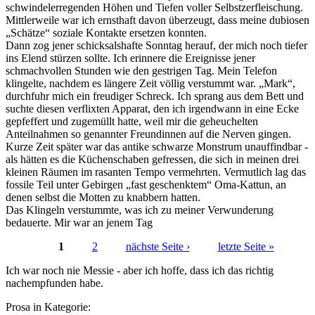
schwindelerregenden Höhen und Tiefen voller Selbstzerfleischung.
Mittlerweile war ich ernsthaft davon überzeugt, dass meine dubiosen
„Schätze“ soziale Kontakte ersetzen konnten.
Dann zog jener schicksalshafte Sonntag herauf, der mich noch tiefer
ins Elend stürzen sollte. Ich erinnere die Ereignisse jener
schmachvollen Stunden wie den gestrigen Tag. Mein Telefon
klingelte, nachdem es längere Zeit völlig verstummt war. „Mark“,
durchfuhr mich ein freudiger Schreck. Ich sprang aus dem Bett und
suchte diesen verflixten Apparat, den ich irgendwann in eine Ecke
gepfeffert und zugemüllt hatte, weil mir die geheuchelten
Anteilnahmen so genannter Freundinnen auf die Nerven gingen.
Kurze Zeit später war das antike schwarze Monstrum unauffindbar ‑
als hätten es die Küchenschaben gefressen, die sich in meinen drei
kleinen Räumen im rasanten Tempo vermehrten. Vermutlich lag das
fossile Teil unter Gebirgen „fast geschenktem“ Oma-Kattun, an
denen selbst die Motten zu knabbern hatten.
Das Klingeln verstummte, was ich zu meiner Verwunderung
bedauerte. Mir war an jenem Tag
1
2
nächste Seite ›
letzte Seite »
Seiten
Ich war noch nie Messie - aber ich hoffe, dass ich das richtig
nachempfunden habe.
Prosa in Kategorie: