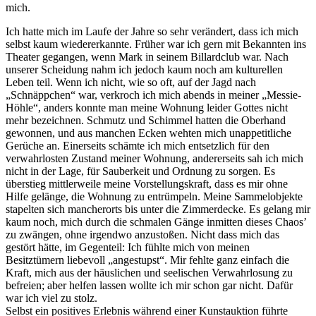
mich.
Ich hatte mich im Laufe der Jahre so sehr verändert, dass ich mich
selbst kaum wiedererkannte. Früher war ich gern mit Bekannten ins
Theater gegangen, wenn Mark in seinem Billardclub war. Nach
unserer Scheidung nahm ich jedoch kaum noch am kulturellen
Leben teil. Wenn ich nicht, wie so oft, auf der Jagd nach
„Schnäppchen“ war, verkroch ich mich abends in meiner „Messie-
Höhle“, anders konnte man meine Wohnung leider Gottes nicht
mehr bezeichnen. Schmutz und Schimmel hatten die Oberhand
gewonnen, und aus manchen Ecken wehten mich unappetitliche
Gerüche an. Einerseits schämte ich mich entsetzlich für den
verwahrlosten Zustand meiner Wohnung, andererseits sah ich mich
nicht in der Lage, für Sauberkeit und Ordnung zu sorgen. Es
überstieg mittlerweile meine Vorstellungskraft, dass es mir ohne
Hilfe gelänge, die Wohnung zu entrümpeln. Meine Sammelobjekte
stapelten sich mancherorts bis unter die Zimmerdecke. Es gelang mir
kaum noch, mich durch die schmalen Gänge inmitten dieses Chaos’
zu zwängen, ohne irgendwo anzustoßen. Nicht dass mich das
gestört hätte, im Gegenteil: Ich fühlte mich von meinen
Besitztümern liebevoll „angestupst“. Mir fehlte ganz einfach die
Kraft, mich aus der häuslichen und seelischen Verwahrlosung zu
befreien; aber helfen lassen wollte ich mir schon gar nicht. Dafür
war ich viel zu stolz.
Selbst ein positives Erlebnis während einer Kunstauktion führte