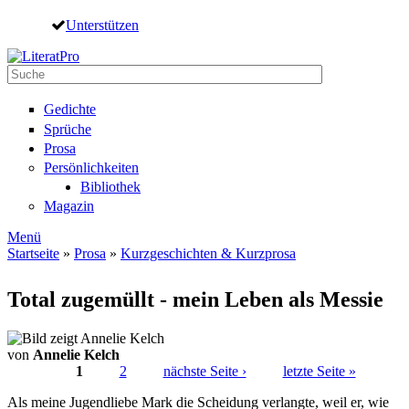
Direkt zum Inhalt
Unterstützen
Suche
Suchformular
Gedichte
Sprüche
Prosa
Persönlichkeiten
Bibliothek
Magazin
Menü
Startseite
»
Prosa
»
Kurzgeschichten & Kurzprosa
Sie sind hier
Total zugemüllt - mein Leben als Messie
von
Annelie Kelch
1
2
nächste Seite ›
letzte Seite »
Seiten
Als meine Jugendliebe Mark die Scheidung verlangte, weil er, wie