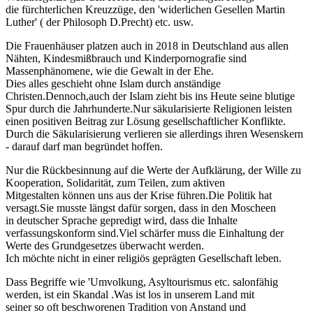
die fürchterlichen Kreuzzüge, den 'widerlichen Gesellen Martin
Luther' ( der Philosoph D.Precht) etc. usw.
Die Frauenhäuser platzen auch in 2018 in Deutschland aus allen
Nähten, Kindesmißbrauch und Kinderpornografie sind
Massenphänomene, wie die Gewalt in der Ehe.
Dies alles geschieht ohne Islam durch anständige
Christen.Dennoch,auch der Islam zieht bis ins Heute seine blutige
Spur durch die Jahrhunderte.Nur säkularisierte Religionen leisten
einen positiven Beitrag zur Lösung gesellschaftlicher Konflikte.
Durch die Säkularisierung verlieren sie allerdings ihren Wesenskern
- darauf darf man begründet hoffen.
Nur die Rückbesinnung auf die Werte der Aufklärung, der Wille zu
Kooperation, Solidarität, zum Teilen, zum aktiven
Mitgestalten können uns aus der Krise führen.Die Politik hat
versagt.Sie musste längst dafür sorgen, dass in den Moscheen
in deutscher Sprache gepredigt wird, dass die Inhalte
verfassungskonform sind.Viel schärfer muss die Einhaltung der
Werte des Grundgesetzes überwacht werden.
Ich möchte nicht in einer religiös geprägten Gesellschaft leben.
Dass Begriffe wie 'Umvolkung, Asyltourismus etc. salonfähig
werden, ist ein Skandal .Was ist los in unserem Land mit
seiner so oft beschworenen Tradition von Anstand und