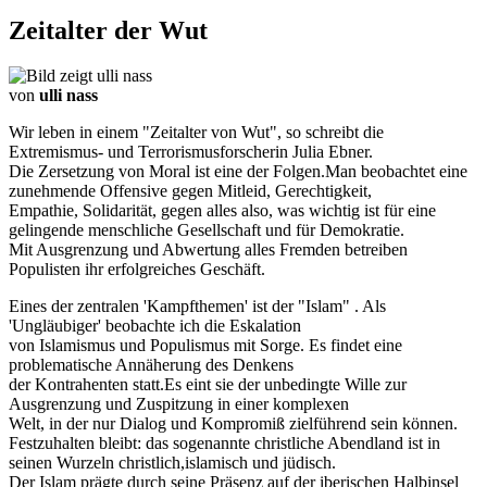
Zeitalter der Wut
von
ulli nass
Wir leben in einem "Zeitalter von Wut", so schreibt die
Extremismus- und Terrorismusforscherin Julia Ebner.
Die Zersetzung von Moral ist eine der Folgen.Man beobachtet eine
zunehmende Offensive gegen Mitleid, Gerechtigkeit,
Empathie, Solidarität, gegen alles also, was wichtig ist für eine
gelingende menschliche Gesellschaft und für Demokratie.
Mit Ausgrenzung und Abwertung alles Fremden betreiben
Populisten ihr erfolgreiches Geschäft.
Eines der zentralen 'Kampfthemen' ist der "Islam" . Als
'Ungläubiger' beobachte ich die Eskalation
von Islamismus und Populismus mit Sorge. Es findet eine
problematische Annäherung des Denkens
der Kontrahenten statt.Es eint sie der unbedingte Wille zur
Ausgrenzung und Zuspitzung in einer komplexen
Welt, in der nur Dialog und Kompromiß zielführend sein können.
Festzuhalten bleibt: das sogenannte christliche Abendland ist in
seinen Wurzeln christlich,islamisch und jüdisch.
Der Islam prägte durch seine Präsenz auf der iberischen Halbinsel