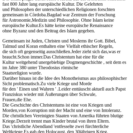
fast 800 Jahre lang europäische Kultur. Die Gelehrten
und Philosophen der unterschiedlichen Religionen forschten
gemeinsam in Còrdoba.Bagdad war Zentrum der Forschung
für Astronomie,Medizin und Philosophie. Ohne Islam keine
europäische Kultur.Es hätte keine europäische Renaissance
ohne Byzanz und den Beitrag des Islam gegeben.
Gemeinsam ist Juden, Christen und Moslems ihr Gott. Bibel,
Talmud und Koran enthalten eine Vielfalt ethischer Regeln,
die sich oft gegenseitig ausschließen.Jeder zieht sich das,was er
braucht.Schon immer.Das Christentum hat eine für die
Kultur weitgehend unergebiebige Dogmengeschichte , seit dem es
im Jahre 380 unter Theodosius römische
Staatsreligion wurde.
Darüber hinaus ist die Idee des Monotheismus aus philosophischer
Sicht problematisch.Zu viele Kriege und Morde
für den ' Einen und Wahren ' .Leider enttäuscht aktuell auch Papst
Franziskus wieder mit Äußerungen über Schwule,
Frauen,die Ehe.
Die Geschichte des Christentums ist eine von Kriegen und
Morden,von Korruption mit der Macht und eine von Intoleranz.
Die christlichen Vereinigten Staaten von Amerika führten blutige
Kriege.Derzeit trennt man Kinder brutal von ihren Eltern.
Das 'christliche Abendland 'entfesselte zwei fürchterliche
Weltkriege.Es gab den Holocaust, den 30jährigen Krieg,