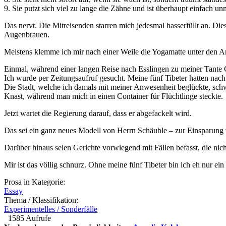
9. Sie putzt sich viel zu lange die Zähne und ist überhaupt einfach unm
Das nervt. Die Mitreisenden starren mich jedesmal hasserfüllt an. D
Augenbrauen.
Meistens klemme ich mir nach einer Weile die Yogamatte unter den A
Einmal, während einer langen Reise nach Esslingen zu meiner Tante C
Ich wurde per Zeitungsaufruf gesucht. Meine fünf Tibeter hatten nac
Die Stadt, welche ich damals mit meiner Anwesenheit beglückte, sch
Knast, während man mich in einen Container für Flüchtlinge steckte.
Jetzt wartet die Regierung darauf, dass er abgefackelt wird.
Das sei ein ganz neues Modell von Herrn Schäuble – zur Einsparung 
Darüber hinaus seien Gerichte vorwiegend mit Fällen befasst, die nich
Mir ist das völlig schnurz. Ohne meine fünf Tibeter bin ich eh nur ei
Prosa in Kategorie:
Essay
Thema / Klassifikation:
Experimentelles / Sonderfälle
1585 Aufrufe