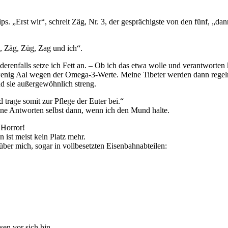
. „Erst wir“, schreit Zäg, Nr. 3, der gesprächigste von den fünf, „dan
, Zäg, Züg, Zag und ich“.
derenfalls setze ich Fett an. – Ob ich das etwa wolle und verantworten
wenig Aal wegen der Omega-3-Werte. Meine Tibeter werden dann regelre
nd sie außergewöhnlich streng.
 trage somit zur Pflege der Euter bei.“
eine Antworten selbst dann, wenn ich den Mund halte.
 Horror!
 ist meist kein Platz mehr.
ber mich, sogar in vollbesetzten Eisenbahnabteilen:
essen vor sich hin …