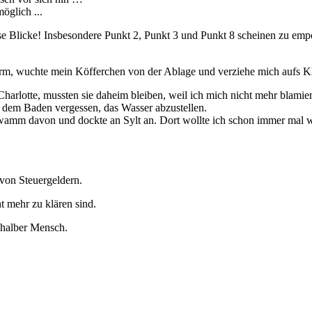
öglich ...
iese Blicke! Insbesondere Punkt 2, Punkt 3 und Punkt 8 scheinen zu em
rm, wuchte mein Köfferchen von der Ablage und verziehe mich aufs Kl
harlotte, mussten sie daheim bleiben, weil ich mich nicht mehr blamie
h dem Baden vergessen, das Wasser abzustellen.
wamm davon und dockte an Sylt an. Dort wollte ich schon immer mal w
von Steuergeldern.
t mehr zu klären sind.
n halber Mensch.