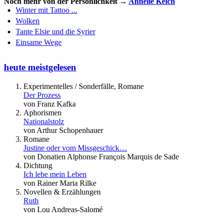
Noch mehr von der Persönlichkeit →
Annelie Kelch
Winter mit Tattoo ...
Wolken
Tante Elsie und die Syrier
Einsame Wege
heute meistgelesen
Experimentelles / Sonderfälle, Romane
Der Prozess
von Franz Kafka
Aphorismen
Nationalstolz
von Arthur Schopenhauer
Romane
Justine oder vom Missgeschick…
von Donatien Alphonse François Marquis de Sade
Dichtung
Ich lebe mein Leben
von Rainer Maria Rilke
Novellen & Erzählungen
Ruth
von Lou Andreas-Salomé