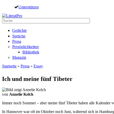
Direkt zum Inhalt
Unterstützen
Suche
Suchformular
Gedichte
Sprüche
Prosa
Persönlichkeiten
Bibliothek
Magazin
Startseite
»
Prosa
»
Essay
Sie sind hier
Ich und meine fünf Tibeter
von
Annelie Kelch
Immer noch Sommer – aber meine fünf Tibeter haben alle Kalender ver
In Hannover war oft im Oktober noch Juni, während sich in Hamburg d