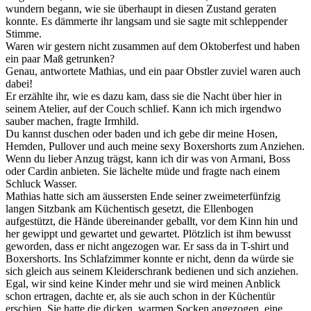
wundern begann, wie sie überhaupt in diesen Zustand geraten
konnte. Es dämmerte ihr langsam und sie sagte mit schleppender
Stimme.
Waren wir gestern nicht zusammen auf dem Oktoberfest und haben
ein paar Maß getrunken?
Genau, antwortete Mathias, und ein paar Obstler zuviel waren auch
dabei!
Er erzählte ihr, wie es dazu kam, dass sie die Nacht über hier in
seinem Atelier, auf der Couch schlief. Kann ich mich irgendwo
sauber machen, fragte Irmhild.
Du kannst duschen oder baden und ich gebe dir meine Hosen,
Hemden, Pullover und auch meine sexy Boxershorts zum Anziehen.
Wenn du lieber Anzug trägst, kann ich dir was von Armani, Boss
oder Cardin anbieten. Sie lächelte müde und fragte nach einem
Schluck Wasser.
Mathias hatte sich am äussersten Ende seiner zweimeterfünfzig
langen Sitzbank am Küchentisch gesetzt, die Ellenbogen
aufgestützt, die Hände übereinander geballt, vor dem Kinn hin und
her gewippt und gewartet und gewartet. Plötzlich ist ihm bewusst
geworden, dass er nicht angezogen war. Er sass da in T-shirt und
Boxershorts. Ins Schlafzimmer konnte er nicht, denn da würde sie
sich gleich aus seinem Kleiderschrank bedienen und sich anziehen.
Egal, wir sind keine Kinder mehr und sie wird meinen Anblick
schon ertragen, dachte er, als sie auch schon in der Küchentür
erschien. Sie hatte die dicken, warmen Socken angezogen, eine