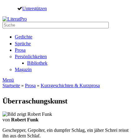
Direkt zum Inhalt
Unterstützen
Suche
Suchformular
Gedichte
Sprüche
Prosa
Persönlichkeiten
Bibliothek
Magazin
Menü
Startseite
»
Prosa
»
Kurzgeschichten & Kurzprosa
Sie sind hier
Überraschungskunst
von
Robert Funk
Geschepper, Gepolter, ein dumpfer Schlag, ein jäher Schrei reisst
ihn aus dem Schlaf.