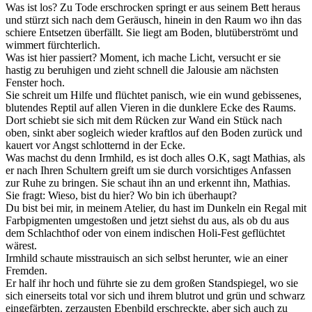
Was ist los? Zu Tode erschrocken springt er aus seinem Bett heraus
und stürzt sich nach dem Geräusch, hinein in den Raum wo ihn das
schiere Entsetzen überfällt. Sie liegt am Boden, blutüberströmt und
wimmert fürchterlich.
Was ist hier passiert? Moment, ich mache Licht, versucht er sie
hastig zu beruhigen und zieht schnell die Jalousie am nächsten
Fenster hoch.
Sie schreit um Hilfe und flüchtet panisch, wie ein wund gebissenes,
blutendes Reptil auf allen Vieren in die dunklere Ecke des Raums.
Dort schiebt sie sich mit dem Rücken zur Wand ein Stück nach
oben, sinkt aber sogleich wieder kraftlos auf den Boden zurück und
kauert vor Angst schlotternd in der Ecke.
Was machst du denn Irmhild, es ist doch alles O.K, sagt Mathias, als
er nach Ihren Schultern greift um sie durch vorsichtiges Anfassen
zur Ruhe zu bringen. Sie schaut ihn an und erkennt ihn, Mathias.
Sie fragt: Wieso, bist du hier? Wo bin ich überhaupt?
Du bist bei mir, in meinem Atelier, du hast im Dunkeln ein Regal mit
Farbpigmenten umgestoßen und jetzt siehst du aus, als ob du aus
dem Schlachthof oder von einem indischen Holi-Fest geflüchtet
wärest.
Irmhild schaute misstrauisch an sich selbst herunter, wie an einer
Fremden.
Er half ihr hoch und führte sie zu dem großen Standspiegel, wo sie
sich einerseits total vor sich und ihrem blutrot und grün und schwarz
eingefärbten, zerzausten Ebenbild erschreckte, aber sich auch zu