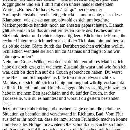
Jogginghose und ein T-shirt mit den untereinander stehenden
Worten „Romeo / India / Oscar / Tango“ bei denen der
Anfangsbuchstabe jeweils fett gedruckt ist und meinte, dass diese
Klamotten, wie sie sie nannte, obwohl es sich um begehrte
Markenprodukte handelt, noch am ehesten gepasst hätten. Danach
glitt sie einfach lautlos am entferntesten Ende des Tisches auf die
Sitzbank nieder und richtete eigenartig leere Blicke in die Ferne, ihr
rechter Unterarm strich mehrmals auf der Tichplatte hin und her, so,
als ob sie deren Glätte durch das Darüberstreichen erfühlen wollte.
Schließlich wendete sie sich hin zu Mathias und fragte: Sind wir
intim geworden?
Nein, um Gottes Willen, wo denkst du hin, entfuhr es Mathias, ich
habe dir doch gesagt in welchem Zustand du warst und wie froh ich
war, dich bis dort hin auf die Couch gebracht zu haben. Du warst
eine Bier- und Schnapsleiche, bitte trau mir so etwas nicht zu.
Mathias, der sich plötzlich schäbig und unglaubwürdig vorkam, da
er ihr in Unterhemd und Unterhose gegenüber sass, fügte hinzu: ich
habe in meinem Bett geschlafen und du auf der Couch, in der
Todeszelle, wie du es nanntest und worauf du gestern bestanden
hast.
Jetzt, müsse er aber dringend duschen, sagte er, um die peinliche
Situation zu beenden und verschwand in Richtung Bad. Vom Flur
aus rief er ihr noch zu, dass sie inzwischen Frühstück machen könne
und dass alles Nötige im zweiten Oberschrank der Küche zu finden
sei. Ausserdem fiel ihm noch ein, dass ein Säckchen mit frischen