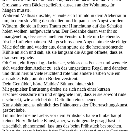
Croissants vom Bäcker geliefert, aussen an der Wohnungstür
hängen müsste.
Während Mathias duschte, schaute sich Irmhild in dem Atelierraum
um, in dem sie völlig desorientiert und in panischer Angst vor den
Wärtern, die sie in ihrem Traum zur Hinrichtung auf das Schafott
holen wollten, aufgewacht war. Der Gedanke daran war ihr so
unangenehm, dass sie schnell ein Fenster öffnete um belebende,
frische Luft einzuatmen. Mit geschlossenen Augen atmete sie einige
Male tief ein und wieder aus, dann spürte sie die hereinströmende
Kühle an sich und sah, als sie langsam die Augen öffnete, dass es
draussen regnete.
Oh Gott, ein Regentag, dachte sie, schloss das Fenster und wendete
sich wieder dem Atelier zu, sah das umgestürzte Regal und daneben
und drum herum viele leuchtend rote und andere Farben wie ein
abstraktes Bild, auf dem Boden verstreut.
Dein Gemälde!, hörte Mathias' Stimme hinter sich.
Mit gespielter Entrüstung drehte sie sich nach einer kurzen
Erschreckensstarre um und entgegnete ihm, dass er sie sowohl rüde
erschreckt, wie auch bei der Definition eines neuen
Kunstphänomens, nämlich des Phänomens der Überraschungskunst,
gestört habe.
Tut mir leid meine Liebe, vor dem Frühstück habe ich überhaupt
keinen Nerv für keine Kunst, aber, was du gerade gesagt hast ist
tatsächlich phänomenal, lass uns das beim Frühstück besprechen.