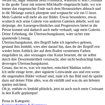
Weisst du, sagte Mathias beim Frühstück, während er sein Croissant
in die große Tasse mit seinem Milchkaffe eingetaucht hatte, wo wie
immer das eingetauchte Ende nach dem Herausziehen abbrach und
in die Melange zurück plumpste und wegtauche wie ein U-boot.
Mein Galerist will mehr als nur Bilder. Etwas besonderes, etwas
wodurch sich seine Galerie von anderen Galerien abhebt, weil nur
derjenige, der Aussergewöhnliches und Progressives bietet in die
Presse kommt und dadurch auch mehr verkauft, sagt mein Galerist.
Deine Erfindung, die Überraschungskunst, wäre sicher eine
spannende Lösung.
Überraschungskunst, den Begriff habe ich irgendwo gelesen,
gestand ihm Irmhild, wies aber darauf hin, dass ihr der Begriff erst
wieder beim Anblick der auf dem Boden verstreuten Farben
eingefallen ist, also sozusagen eine Kunst benennt, die sie selbst
durch ihre Desorientiertheit verursacht, aber nicht beabsichtigt hatte,
deswegen Überraschungskunst.
Genau, das ist es, was wir machen, entschied Mathias sofort.
Ich stelle einige leere, aber signierte Leinwände aus und erst wenn
die ungemalten Bilder verkauf sind, male ich das Bild und du spielst
dazu auf deiner Flöte alles, was dir einfällt und was du am liebsten
spielen möchtest.
Oh je, entfuhr es Irmhild plötzlich, jetzt ist auch noch mein Croissant
in den Kaffe geplumpst!
Prosa in Kategorie: