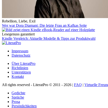
Rebellion, Liebe, Exil
Wer war Dora Diamant: Die letzte Frau an Kafkas Seite
Lesegenuss garantiert
Kindle Vergleich: Aktuelle Modelle & Tipps zur Produktwahl
Impressum
Datenschutz
Über LiteratPro
Richtlinien
Unterstützen
Kontakt
All rights reserved - LiteratPro © 2011 - 2026 |
FAQ
|
Virtuelle Freun
Gedichte
Sprüche
Prosa
Persönlichkeiten