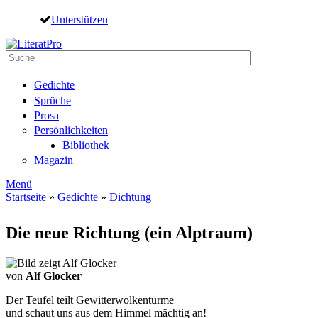
Direkt zum Inhalt
Unterstützen
Suche
Suchformular
Gedichte
Sprüche
Prosa
Persönlichkeiten
Bibliothek
Magazin
Menü
Startseite
»
Gedichte
»
Dichtung
Sie sind hier
Die neue Richtung (ein Alptraum)
von
Alf Glocker
Der Teufel teilt Gewitterwolkentürme
und schaut uns aus dem Himmel mächtig an!