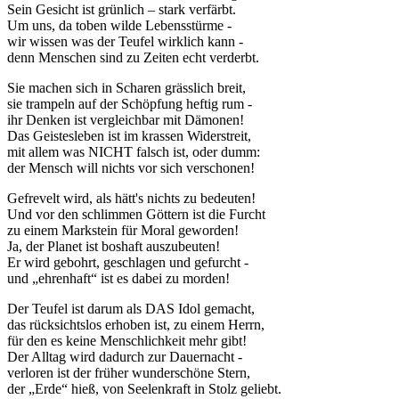
Sein Gesicht ist grünlich – stark verfärbt.
Um uns, da toben wilde Lebensstürme -
wir wissen was der Teufel wirklich kann -
denn Menschen sind zu Zeiten echt verderbt.
Sie machen sich in Scharen grässlich breit,
sie trampeln auf der Schöpfung heftig rum -
ihr Denken ist vergleichbar mit Dämonen!
Das Geistesleben ist im krassen Widerstreit,
mit allem was NICHT falsch ist, oder dumm:
der Mensch will nichts vor sich verschonen!
Gefrevelt wird, als hätt's nichts zu bedeuten!
Und vor den schlimmen Göttern ist die Furcht
zu einem Markstein für Moral geworden!
Ja, der Planet ist boshaft auszubeuten!
Er wird gebohrt, geschlagen und gefurcht -
und „ehrenhaft“ ist es dabei zu morden!
Der Teufel ist darum als DAS Idol gemacht,
das rücksichtslos erhoben ist, zu einem Herrn,
für den es keine Menschlichkeit mehr gibt!
Der Alltag wird dadurch zur Dauernacht -
verloren ist der früher wunderschöne Stern,
der „Erde“ hieß, von Seelenkraft in Stolz geliebt.