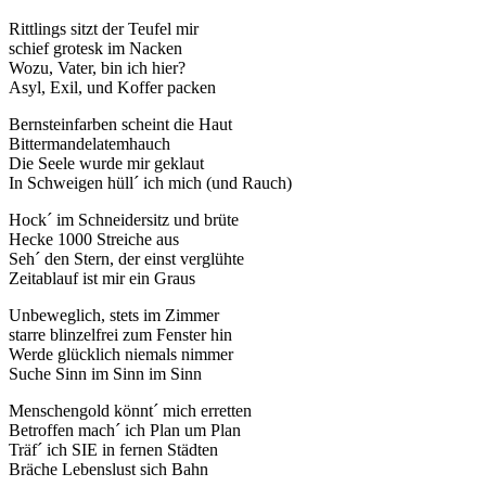
Rittlings sitzt der Teufel mir
schief grotesk im Nacken
Wozu, Vater, bin ich hier?
Asyl, Exil, und Koffer packen
Bernsteinfarben scheint die Haut
Bittermandelatemhauch
Die Seele wurde mir geklaut
In Schweigen hüll´ ich mich (und Rauch)
Hock´ im Schneidersitz und brüte
Hecke 1000 Streiche aus
Seh´ den Stern, der einst verglühte
Zeitablauf ist mir ein Graus
Unbeweglich, stets im Zimmer
starre blinzelfrei zum Fenster hin
Werde glücklich niemals nimmer
Suche Sinn im Sinn im Sinn
Menschengold könnt´ mich erretten
Betroffen mach´ ich Plan um Plan
Träf´ ich SIE in fernen Städten
Bräche Lebenslust sich Bahn