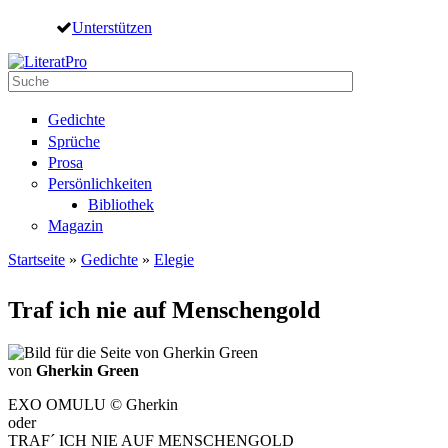
Direkt zum Inhalt
Unterstützen
Suche
Suchformular
Gedichte
Sprüche
Prosa
Persönlichkeiten
Bibliothek
Magazin
Startseite
»
Gedichte
»
Elegie
Sie sind hier
Traf ich nie auf Menschengold
von
Gherkin Green
EXO OMULU © Gherkin
oder
TRAF´ ICH NIE AUF MENSCHENGOLD