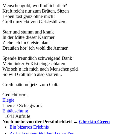
Menschengold, wo find´ ich dich?
Kraft reicht nur zum Brüten, Sitzen
Leben tost ganz ohne mich!
Grell umzuckt von Geistesblitzen
Starr und stumm und krank
In der Mitte dieser Kammer
Ziehe ich im Geiste blank
Draußen hör´ ich wohl die Ammer
Spende freundlich schweigend Dank
Mein linker Fuß ist eingeschlafen
Wie seh´n ich mich nach Menschengold
So will Gott mich also strafen...
Greife zitternd jetzt zum Colt.
Gedichtform:
Elegie
Thema / Schlagwort:
Enttäuschung
1041 Aufrufe
Noch mehr von der Persönlichkeit →
Gherkin Green
Ein bizarres Erlebnis
Auf alle neuen Helden da draußen