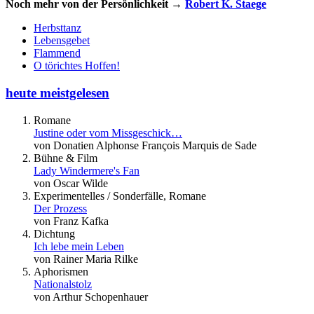
Noch mehr von der Persönlichkeit →
Robert K. Staege
Herbsttanz
Lebensgebet
Flammend
O törichtes Hoffen!
heute meistgelesen
Romane
Justine oder vom Missgeschick…
von Donatien Alphonse François Marquis de Sade
Bühne & Film
Lady Windermere's Fan
von Oscar Wilde
Experimentelles / Sonderfälle, Romane
Der Prozess
von Franz Kafka
Dichtung
Ich lebe mein Leben
von Rainer Maria Rilke
Aphorismen
Nationalstolz
von Arthur Schopenhauer