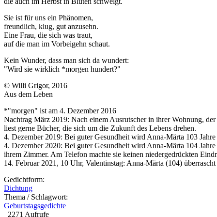
die auch im Herbst in Blüten schwelgt.
Sie ist für uns ein Phänomen,
freundlich, klug, gut anzusehn.
Eine Frau, die sich was traut,
auf die man im Vorbeigehn schaut.
Kein Wunder, dass man sich da wundert:
"Wird sie wirklich *morgen hundert?"
© Willi Grigor, 2016
Aus dem Leben
*"morgen" ist am 4. Dezember 2016
Nachtrag März 2019: Nach einem Ausrutscher in ihrer Wohnung, der zu
liest gerne Bücher, die sich um die Zukunft des Lebens drehen.
4. Dezember 2019: Bei guter Gesundheit wird Anna-Märta 103 Jahre a
4. Dezember 2020: Bei guter Gesundheit wird Anna-Märta 104 Jahre alt
ihrem Zimmer. Am Telefon machte sie keinen niedergedrückten Eindruc
14. Februar 2021, 10 Uhr, Valentinstag: Anna-Märta (104) überrascht
Gedichtform:
Dichtung
Thema / Schlagwort:
Geburtstagsgedichte
2271 Aufrufe