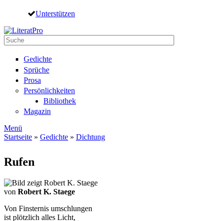
Direkt zum Inhalt
Unterstützen
Suche
Suchformular
Gedichte
Sprüche
Prosa
Persönlichkeiten
Bibliothek
Magazin
Menü
Startseite
»
Gedichte
»
Dichtung
Sie sind hier
Rufen
von
Robert K. Staege
Von Finsternis umschlungen
ist plötzlich alles Licht,