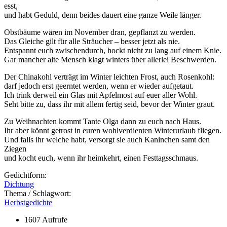
esst,
und habt Geduld, denn beides dauert eine ganze Weile länger.
Obstbäume wären im November dran, gepflanzt zu werden.
Das Gleiche gilt für alle Sträucher – besser jetzt als nie.
Entspannt euch zwischendurch, hockt nicht zu lang auf einem Knie.
Gar mancher alte Mensch klagt winters über allerlei Beschwerden.
Der Chinakohl verträgt im Winter leichten Frost, auch Rosenkohl:
darf jedoch erst geerntet werden, wenn er wieder aufgetaut.
Ich trink derweil ein Glas mit Apfelmost auf euer aller Wohl.
Seht bitte zu, dass ihr mit allem fertig seid, bevor der Winter graut.
Zu Weihnachten kommt Tante Olga dann zu euch nach Haus.
Ihr aber könnt getrost in euren wohlverdienten Winterurlaub fliegen.
Und falls ihr welche habt, versorgt sie auch Kaninchen samt den
Ziegen
und kocht euch, wenn ihr heimkehrt, einen Festtagsschmaus.
Gedichtform:
Dichtung
Thema / Schlagwort:
Herbstgedichte
1607 Aufrufe