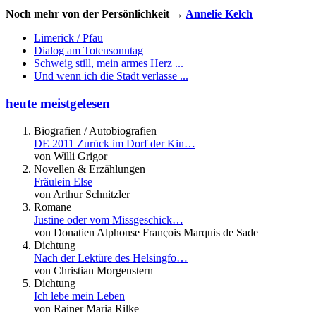
Noch mehr von der Persönlichkeit →
Annelie Kelch
Limerick / Pfau
Dialog am Totensonntag
Schweig still, mein armes Herz ...
Und wenn ich die Stadt verlasse ...
heute meistgelesen
Biografien / Autobiografien
DE 2011 Zurück im Dorf der Kin…
von Willi Grigor
Novellen & Erzählungen
Fräulein Else
von Arthur Schnitzler
Romane
Justine oder vom Missgeschick…
von Donatien Alphonse François Marquis de Sade
Dichtung
Nach der Lektüre des Helsingfo…
von Christian Morgenstern
Dichtung
Ich lebe mein Leben
von Rainer Maria Rilke