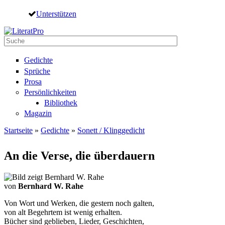
Direkt zum Inhalt
Unterstützen
Suche
Suchformular
Gedichte
Sprüche
Prosa
Persönlichkeiten
Bibliothek
Magazin
Startseite
»
Gedichte
»
Sonett / Klinggedicht
Sie sind hier
An die Verse, die überdauern
von
Bernhard W. Rahe
Von Wort und Werken, die gestern noch galten,
von alt Begehrtem ist wenig erhalten.
Bücher sind geblieben, Lieder, Geschichten,