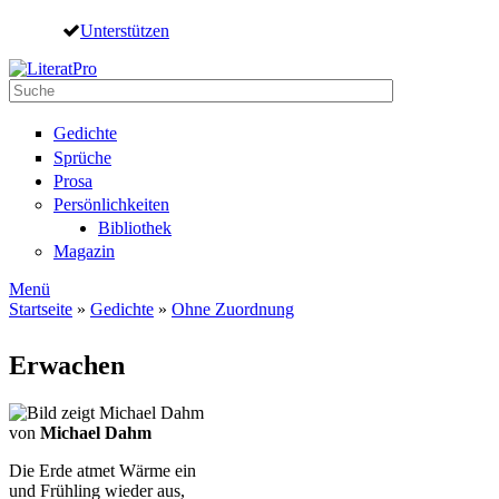
Direkt zum Inhalt
Unterstützen
Suche
Suchformular
Gedichte
Sprüche
Prosa
Persönlichkeiten
Bibliothek
Magazin
Menü
Startseite
»
Gedichte
»
Ohne Zuordnung
Sie sind hier
Erwachen
von
Michael Dahm
Die Erde atmet Wärme ein
und Frühling wieder aus,