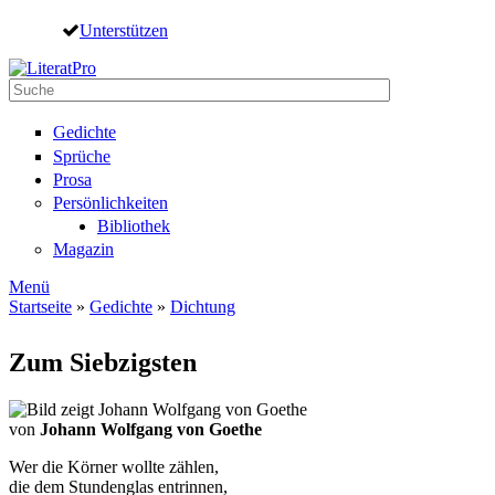
Direkt zum Inhalt
Unterstützen
Suche
Suchformular
Gedichte
Sprüche
Prosa
Persönlichkeiten
Bibliothek
Magazin
Menü
Startseite
»
Gedichte
»
Dichtung
Sie sind hier
Zum Siebzigsten
von
Johann Wolfgang von Goethe
Wer die Körner wollte zählen,
die dem Stundenglas entrinnen,