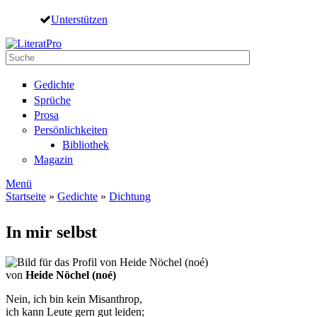
Direkt zum Inhalt
Unterstützen
Suche
Suchformular
Gedichte
Sprüche
Prosa
Persönlichkeiten
Bibliothek
Magazin
Menü
Startseite
»
Gedichte
»
Dichtung
Sie sind hier
In mir selbst
von
Heide Nöchel (noé)
Nein, ich bin kein Misanthrop,
ich kann Leute gern gut leiden;