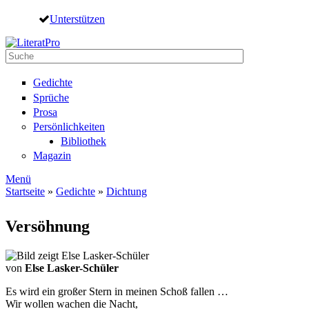
Direkt zum Inhalt
Unterstützen
Suche
Suchformular
Gedichte
Sprüche
Prosa
Persönlichkeiten
Bibliothek
Magazin
Menü
Startseite
»
Gedichte
»
Dichtung
Sie sind hier
Versöhnung
von
Else Lasker-Schüler
Es wird ein großer Stern in meinen Schoß fallen …
Wir wollen wachen die Nacht,