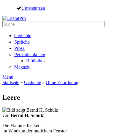
Direkt zum Inhalt
Unterstützen
Suche
Suchformular
Gedichte
Sprüche
Prosa
Persönlichkeiten
Bibliothek
Magazin
Menü
Startseite
»
Gedichte
»
Ohne Zuordnung
Sie sind hier
Leere
von
Bernd H. Schulz
Die Flamme flackert
im Windzug der undichten Fenster.