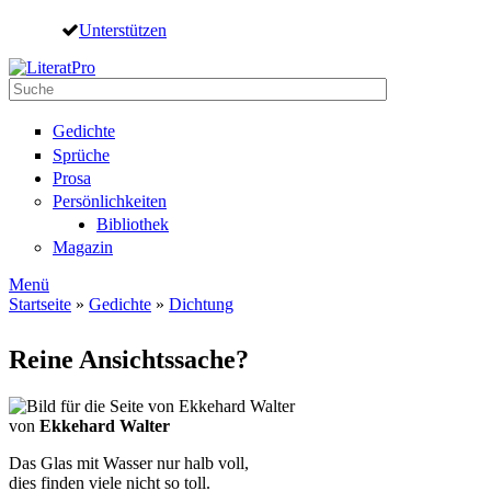
Direkt zum Inhalt
Unterstützen
Suche
Suchformular
Gedichte
Sprüche
Prosa
Persönlichkeiten
Bibliothek
Magazin
Menü
Startseite
»
Gedichte
»
Dichtung
Sie sind hier
Reine Ansichtssache?
von
Ekkehard Walter
Das Glas mit Wasser nur halb voll,
dies finden viele nicht so toll.