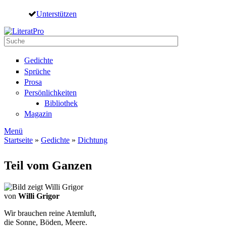
Direkt zum Inhalt
Unterstützen
Suche
Suchformular
Gedichte
Sprüche
Prosa
Persönlichkeiten
Bibliothek
Magazin
Menü
Startseite
»
Gedichte
»
Dichtung
Sie sind hier
Teil vom Ganzen
von
Willi Grigor
Wir brauchen reine Atemluft,
die Sonne, Böden, Meere.