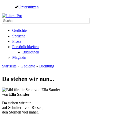
Direkt zum Inhalt
Unterstützen
Suche
Suchformular
Gedichte
Sprüche
Prosa
Persönlichkeiten
Bibliothek
Magazin
Startseite
»
Gedichte
»
Dichtung
Sie sind hier
Da stehen wir nun...
von
Ella Sander
Da stehen wir nun,
auf Schultern von Riesen,
den Sternen viel näher,